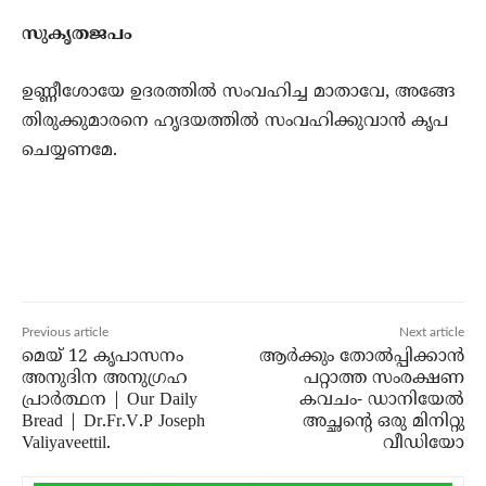
സുകൃതജപം
ഉണ്ണീശോയേ ഉദരത്തില്‍ സംവഹിച്ച മാതാവേ, അങ്ങേ
തിരുക്കുമാരനെ ഹൃദയത്തില്‍ സംവഹിക്കുവാന്‍ കൃപ
ചെയ്യണമേ.
Previous article
Next article
മെയ് 12 കൃപാസനം
ആർക്കും തോൽപ്പിക്കാൻ
അനുദിന അനുഗ്രഹ
പറ്റാത്ത സംരക്ഷണ
പ്രാർത്ഥന | Our Daily
കവചം- ഡാനിയേൽ
Bread | Dr.Fr.V.P Joseph
അച്ഛന്റെ ഒരു മിനിറ്റു
Valiyaveettil.
വീഡിയോ