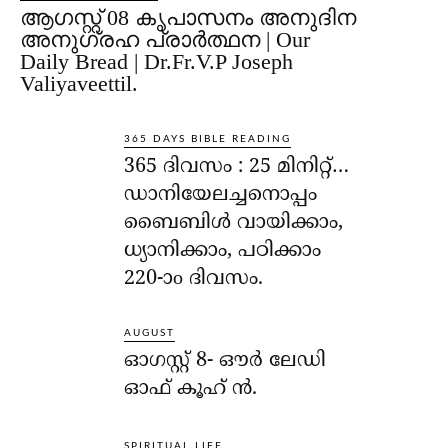
ആഗസ്റ്റ് 08 കൃപാസനം അനുദിന
അനുഗ്രഹ പ്രാർത്ഥന | Our
Daily Bread | Dr.Fr.V.P Joseph
Valiyaveettil.
365 DAYS BIBLE READING
365 ദിവസം : 25 മിനിറ്റ്…
ഡാനിയേലച്ചനൊപ്പം
ബൈബിൾ വായിക്കാം,
ധ്യാനിക്കാം, പഠിക്കാം
220-ാo ദിവസം.
AUGUST
ഓഗസ്റ്റ് 8- ഔര്‍ ലേഡി
ഓഫ് കൂഹ് ന്‍.
SPIRITUAL LIFE