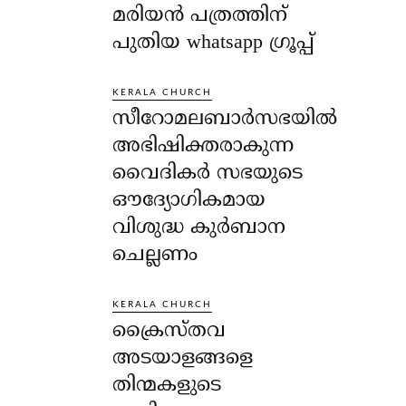
മരിയൻ പത്രത്തിന്
പുതിയ whatsapp ഗ്രൂപ്പ്
KERALA CHURCH
സീറോമലബാർസഭയിൽ
അഭിഷിക്തരാകുന്ന
വൈദികർ സഭയുടെ
ഔദ്യോഗികമായ
വിശുദ്ധ കുർബാന
ചെല്ലണം
KERALA CHURCH
ക്രൈസ്തവ
അടയാളങ്ങളെ
തിന്മകളുടെ