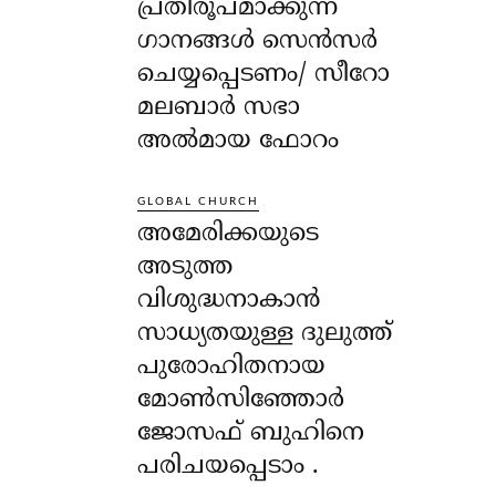
പ്രതിരൂപമാക്കുന്ന
ഗാനങ്ങൾ സെൻസർ
ചെയ്യപ്പെടണം/ സീറോ
മലബാർ സഭാ
അൽമായ ഫോറം
GLOBAL CHURCH
അമേരിക്കയുടെ
അടുത്ത
വിശുദ്ധനാകാൻ
സാധ്യതയുള്ള ദുലുത്ത്
പുരോഹിതനായ
മോൺസിഞ്ഞോർ
ജോസഫ് ബുഹിനെ
പരിചയപ്പെടാം .