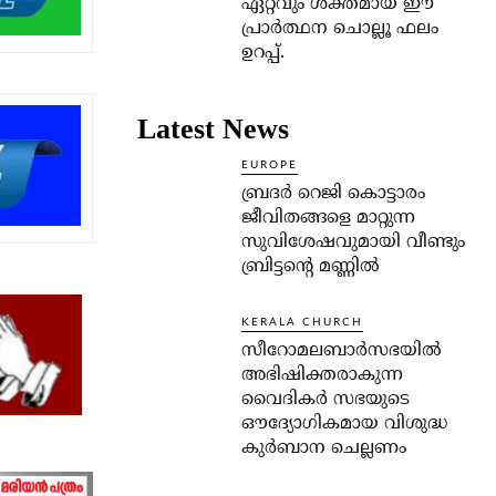
ഏറ്റവും ശക്തമായ ഈ
പ്രാര്‍ത്ഥന ചൊല്ലൂ ഫലം
ഉറപ്പ്.
Latest News
EUROPE
ബ്രദർ റെജി കൊട്ടാരം
ജീവിതങ്ങളെ മാറ്റുന്ന
സുവിശേഷവുമായി വീണ്ടും
ബ്രിട്ടന്റെ മണ്ണിൽ
KERALA CHURCH
സീറോമലബാർസഭയിൽ
അഭിഷിക്തരാകുന്ന
വൈദികർ സഭയുടെ
ഔദ്യോഗികമായ വിശുദ്ധ
കുർബാന ചെല്ലണം