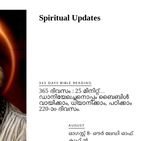
Share
Spiritual Updates
365 DAYS BIBLE READING
365 ദിവസം : 25 മിനിറ്റ്…
ഡാനിയേലച്ചനൊപ്പം ബൈബിൾ
വായിക്കാം, ധ്യാനിക്കാം, പഠിക്കാം
220-ാo ദിവസം.
AUGUST
ഓഗസ്റ്റ് 8- ഔര്‍ ലേഡി ഓഫ്
കൂഹ് ന്‍.