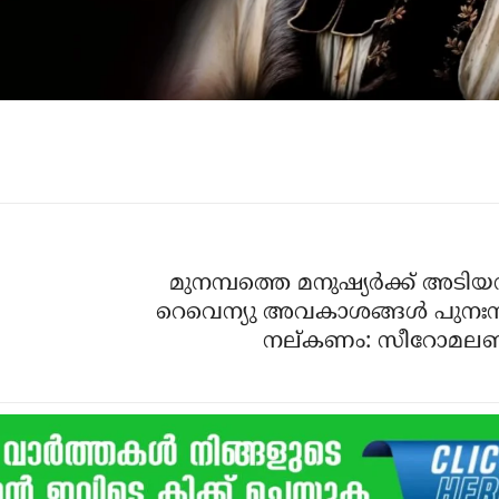
മുനമ്പത്തെ മനുഷ്യർക്ക്‌ അടിയ
റെവെന്യു അവകാശങ്ങൾ പുനഃസ്
നല്കണം: സീറോമലബ