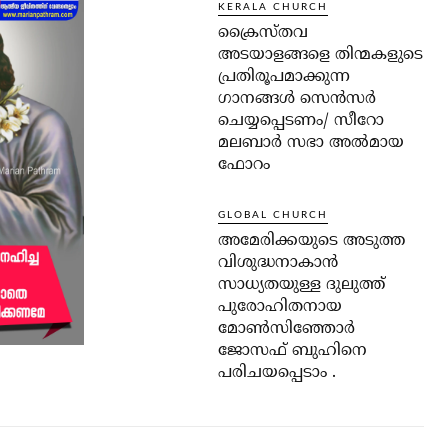
KERALA CHURCH
ക്രൈസ്തവ
അടയാളങ്ങളെ തിന്മകളുടെ
പ്രതിരൂപമാക്കുന്ന
ഗാനങ്ങൾ സെൻസർ
ചെയ്യപ്പെടണം/ സീറോ
മലബാർ സഭാ അൽമായ
ഫോറം
GLOBAL CHURCH
അമേരിക്കയുടെ അടുത്ത
വിശുദ്ധനാകാൻ
സാധ്യതയുള്ള ദുലുത്ത്
പുരോഹിതനായ
മോൺസിഞ്ഞോർ
ജോസഫ് ബുഹിനെ
പരിചയപ്പെടാം .