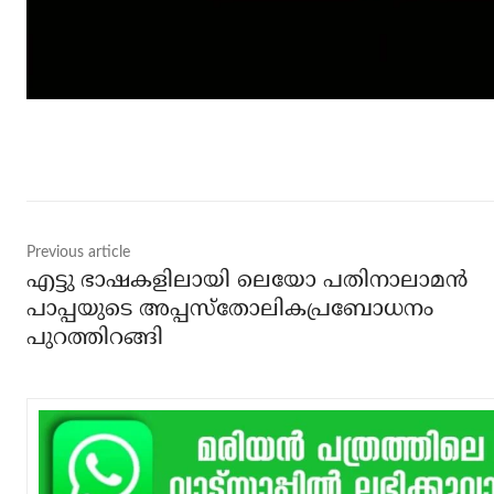
Share
Previous article
എട്ടു ഭാഷകളിലായി ലെയോ പതിനാലാമന്‍
പാപ്പയുടെ അപ്പസ്‌തോലികപ്രബോധനം
പുറത്തിറങ്ങി