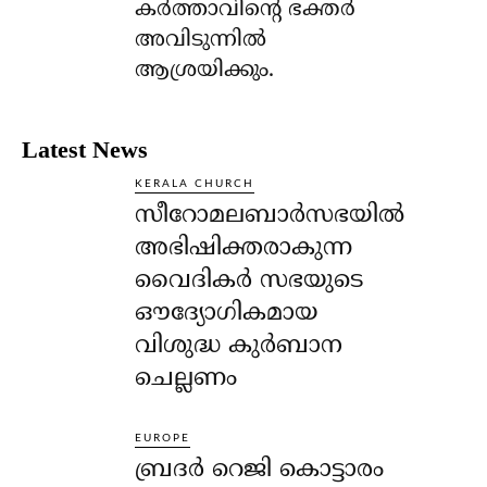
കര്‍ത്താവിന്റെ ഭക്തര്‍
അവിടുന്നില്‍
ആശ്രയിക്കും.
Latest News
KERALA CHURCH
സീറോമലബാർസഭയിൽ
അഭിഷിക്തരാകുന്ന
വൈദികർ സഭയുടെ
ഔദ്യോഗികമായ
വിശുദ്ധ കുർബാന
ചെല്ലണം
EUROPE
ബ്രദർ റെജി കൊട്ടാരം