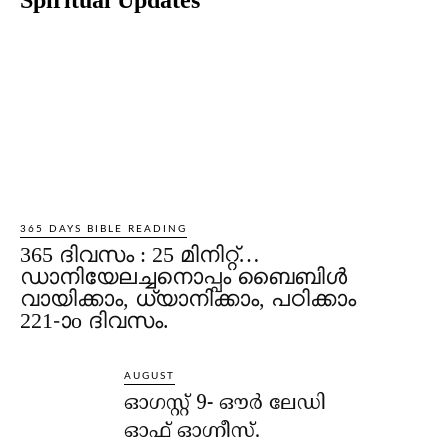
365 DAYS BIBLE READING
365 ദിവസം : 25 മിനിറ്റ്…
ഡാനിയേലച്ചനൊപ്പം ബൈബിൾ
വായിക്കാം, ധ്യാനിക്കാം, പഠിക്കാം
221-ാo ദിവസം.
AUGUST
ഓഗസ്റ്റ് 9- ഔര്‍ ലേഡി
ഓഫ് ഓഗ്നീസ്.