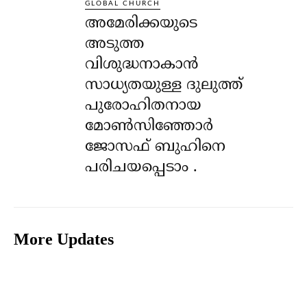
GLOBAL CHURCH
അമേരിക്കയുടെ
അടുത്ത
വിശുദ്ധനാകാൻ
സാധ്യതയുള്ള ദുലുത്ത്
പുരോഹിതനായ
മോൺസിഞ്ഞോർ
ജോസഫ് ബുഹിനെ
പരിചയപ്പെടാം .
More Updates