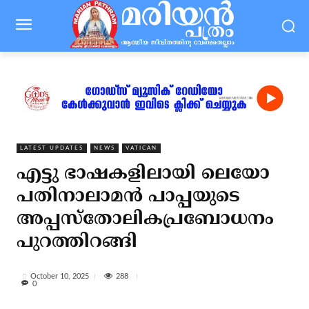
LATEST UPDATES
NEWS
VATICAN
എട്ടു ഭാഷകളിലായി ലെയോ
പതിനാലാമന്‍ പാപ്പയുടെ
അപ്പസ്‌തോലികപ്രബോധനം
പുറത്തിറങ്ങി
288
October 10, 2025
0