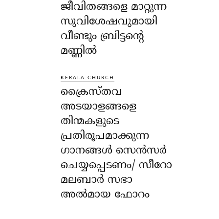
ജീവിതങ്ങളെ മാറ്റുന്ന
സുവിശേഷവുമായി
വീണ്ടും ബ്രിട്ടന്റെ
മണ്ണിൽ
KERALA CHURCH
ക്രൈസ്തവ
അടയാളങ്ങളെ
തിന്മകളുടെ
പ്രതിരൂപമാക്കുന്ന
ഗാനങ്ങൾ സെൻസർ
ചെയ്യപ്പെടണം/ സീറോ
മലബാർ സഭാ
അൽമായ ഫോറം