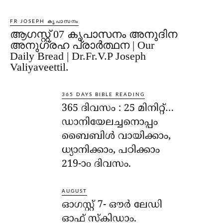
FR JOSEPH കൃപാസനം
ആഗസ്റ്റ് 07 കൃപാസനം അനുദിന
അനുഗ്രഹ പ്രാർത്ഥന | Our
Daily Bread | Dr.Fr.V.P Joseph
Valiyaveettil.
365 DAYS BIBLE READING
365 ദിവസം : 25 മിനിറ്റ്…
ഡാനിയേലച്ചനൊപ്പം
ബൈബിൾ വായിക്കാം,
ധ്യാനിക്കാം, പഠിക്കാം
219-ാo ദിവസം.
AUGUST
ഓഗസ്റ്റ് 7- ഔര്‍ ലേഡി
ഓഫ് സ്‌കിഡാം.