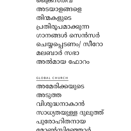
ക്രൈസ്തവ
അടയാളങ്ങളെ
തിന്മകളുടെ
പ്രതിരൂപമാക്കുന്ന
ഗാനങ്ങൾ സെൻസർ
ചെയ്യപ്പെടണം/ സീറോ
മലബാർ സഭാ
അൽമായ ഫോറം
GLOBAL CHURCH
അമേരിക്കയുടെ
അടുത്ത
വിശുദ്ധനാകാൻ
സാധ്യതയുള്ള ദുലുത്ത്
പുരോഹിതനായ
മോൺസിഞ്ഞോർ