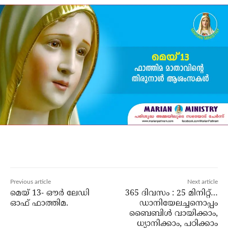
Previous article
Next article
മെയ് 13- ഔര്‍ ലേഡി
365 ദിവസം : 25 മിനിറ്റ്…
ഓഫ് ഫാത്തിമ.
ഡാനിയേലച്ചനൊപ്പം
ബൈബിൾ വായിക്കാം,
ധ്യാനിക്കാം, പഠിക്കാം