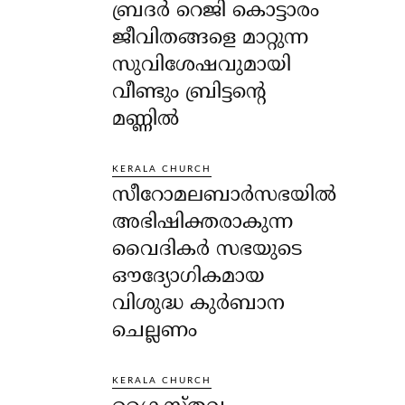
ബ്രദർ റെജി കൊട്ടാരം
ജീവിതങ്ങളെ മാറ്റുന്ന
സുവിശേഷവുമായി
വീണ്ടും ബ്രിട്ടന്റെ
മണ്ണിൽ
KERALA CHURCH
സീറോമലബാർസഭയിൽ
അഭിഷിക്തരാകുന്ന
വൈദികർ സഭയുടെ
ഔദ്യോഗികമായ
വിശുദ്ധ കുർബാന
ചെല്ലണം
KERALA CHURCH