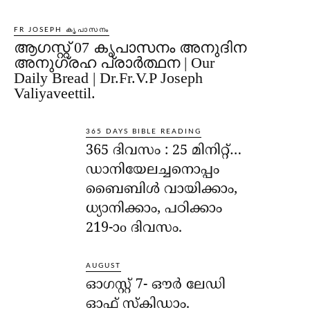
FR JOSEPH കൃപാസനം
ആഗസ്റ്റ് 07 കൃപാസനം അനുദിന
അനുഗ്രഹ പ്രാർത്ഥന | Our
Daily Bread | Dr.Fr.V.P Joseph
Valiyaveettil.
365 DAYS BIBLE READING
365 ദിവസം : 25 മിനിറ്റ്…
ഡാനിയേലച്ചനൊപ്പം
ബൈബിൾ വായിക്കാം,
ധ്യാനിക്കാം, പഠിക്കാം
219-ാo ദിവസം.
AUGUST
ഓഗസ്റ്റ് 7- ഔര്‍ ലേഡി
ഓഫ് സ്‌കിഡാം.