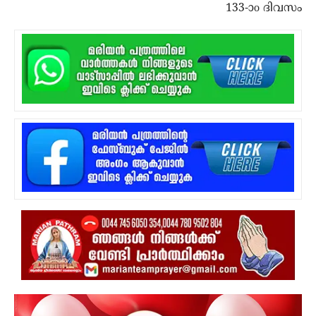
133-ാo ദിവസം