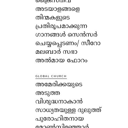
ക്രൈസ്തവ
അടയാളങ്ങളെ
തിന്മകളുടെ
പ്രതിരൂപമാക്കുന്ന
ഗാനങ്ങൾ സെൻസർ
ചെയ്യപ്പെടണം/ സീറോ
മലബാർ സഭാ
അൽമായ ഫോറം
GLOBAL CHURCH
അമേരിക്കയുടെ
അടുത്ത
വിശുദ്ധനാകാൻ
സാധ്യതയുള്ള ദുലുത്ത്
പുരോഹിതനായ
മോൺസിഞ്ഞോർ