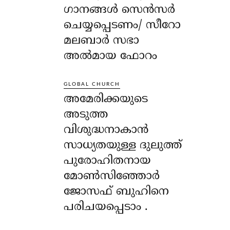
ഗാനങ്ങൾ സെൻസർ
ചെയ്യപ്പെടണം/ സീറോ
മലബാർ സഭാ
അൽമായ ഫോറം
GLOBAL CHURCH
അമേരിക്കയുടെ
അടുത്ത
വിശുദ്ധനാകാൻ
സാധ്യതയുള്ള ദുലുത്ത്
പുരോഹിതനായ
മോൺസിഞ്ഞോർ
ജോസഫ് ബുഹിനെ
പരിചയപ്പെടാം .