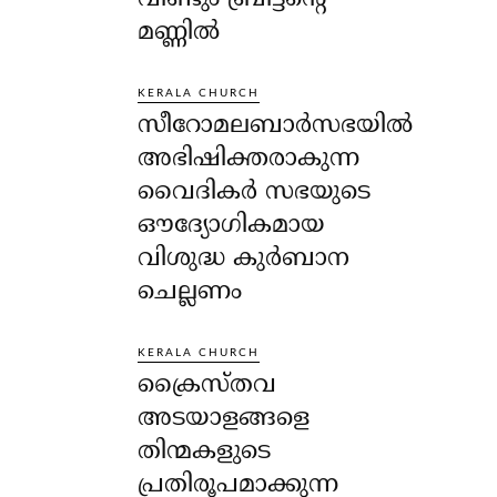
മണ്ണിൽ
KERALA CHURCH
സീറോമലബാർസഭയിൽ
അഭിഷിക്തരാകുന്ന
വൈദികർ സഭയുടെ
ഔദ്യോഗികമായ
വിശുദ്ധ കുർബാന
ചെല്ലണം
KERALA CHURCH
ക്രൈസ്തവ
അടയാളങ്ങളെ
തിന്മകളുടെ
പ്രതിരൂപമാക്കുന്ന