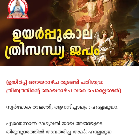
(ഉയിർപ്പ് ഞായറാഴ്ച തുടങ്ങി പരിശുദ്ധ
ത്രിത്വത്തിന്റെ ഞായറാഴ്ച വരെ ചൊല്ലേണ്ടത്)
സ്വർലോക രാജ്ഞി, ആനന്ദിച്ചാലും : ഹല്ലേലൂയാ.
എന്തെന്നാൽ ഭാഗ്യവതി യായ അങ്ങയുടെ
തിരുവുദരത്തിൽ അവതരിച്ച ആൾ: ഹല്ലേലുയ