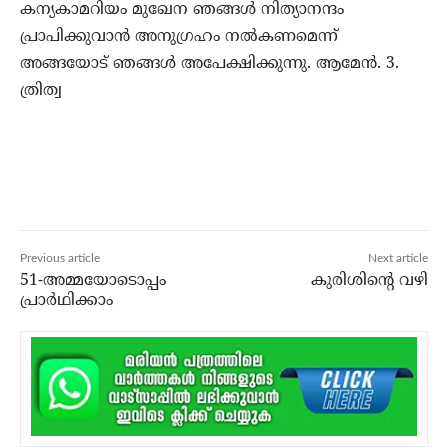
കന്യകാമറിയം മുഖേന ഞങ്ങൾ നിത്യാനന്ദം
പ്രാപിക്കുവാൻ അനുഗ്രഹം നൽകണമെന്ന്
അങ്ങയോട് ഞങ്ങൾ അപേക്ഷിക്കുന്നു. ആമേൻ. 3.
ത്രിത്വ
Previous article
Next article
51-അമ്മയോടൊപ്പം
കുരിശിന്റെ വഴി
പ്രാർഥിക്കാം