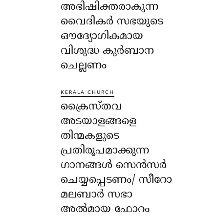
അഭിഷിക്തരാകുന്ന
വൈദികർ സഭയുടെ
ഔദ്യോഗികമായ
വിശുദ്ധ കുർബാന
ചെല്ലണം
KERALA CHURCH
ക്രൈസ്തവ
അടയാളങ്ങളെ
തിന്മകളുടെ
പ്രതിരൂപമാക്കുന്ന
ഗാനങ്ങൾ സെൻസർ
ചെയ്യപ്പെടണം/ സീറോ
മലബാർ സഭാ
അൽമായ ഫോറം