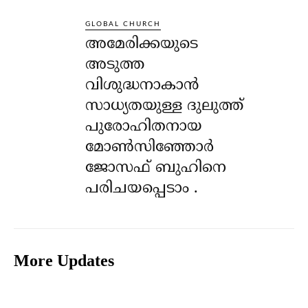
GLOBAL CHURCH
അമേരിക്കയുടെ
അടുത്ത
വിശുദ്ധനാകാൻ
സാധ്യതയുള്ള ദുലുത്ത്
പുരോഹിതനായ
മോൺസിഞ്ഞോർ
ജോസഫ് ബുഹിനെ
പരിചയപ്പെടാം .
More Updates