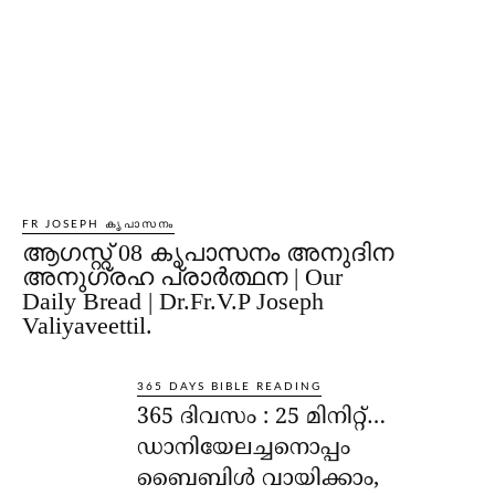
FR JOSEPH കൃപാസനം
ആഗസ്റ്റ് 08 കൃപാസനം അനുദിന
അനുഗ്രഹ പ്രാർത്ഥന | Our
Daily Bread | Dr.Fr.V.P Joseph
Valiyaveettil.
365 DAYS BIBLE READING
365 ദിവസം : 25 മിനിറ്റ്…
ഡാനിയേലച്ചനൊപ്പം
ബൈബിൾ വായിക്കാം,