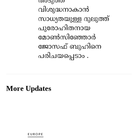
അടുത്ത
വിശുദ്ധനാകാൻ
സാധ്യതയുള്ള ദുലുത്ത്
പുരോഹിതനായ
മോൺസിഞ്ഞോർ
ജോസഫ് ബുഹിനെ
പരിചയപ്പെടാം .
More Updates
EUROPE