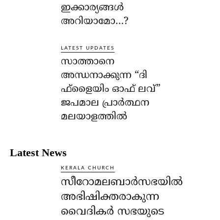
ഇക്കാര്യങ്ങള്‍
അറിയാമോ…?
LATEST UPDATES
സാത്താനെ
അന്ധനാക്കുന്ന “ദി
ഫ്‌ളൈയിം ഓഫ് ലവ്”
ജപമാല പ്രാർത്ഥന
മലയാളത്തിൽ
Latest News
KERALA CHURCH
സീറോമലബാർസഭയിൽ
അഭിഷിക്തരാകുന്ന
വൈദികർ സഭയുടെ