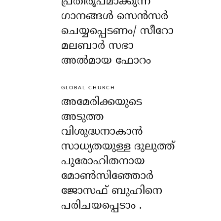
പ്രതിരൂപമാക്കുന്ന
ഗാനങ്ങൾ സെൻസർ
ചെയ്യപ്പെടണം/ സീറോ
മലബാർ സഭാ
അൽമായ ഫോറം
GLOBAL CHURCH
അമേരിക്കയുടെ
അടുത്ത
വിശുദ്ധനാകാൻ
സാധ്യതയുള്ള ദുലുത്ത്
പുരോഹിതനായ
മോൺസിഞ്ഞോർ
ജോസഫ് ബുഹിനെ
പരിചയപ്പെടാം .