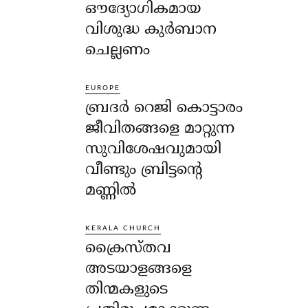
ഔദ്യോഗികമായ
വിശുദ്ധ കുർബാന
ചെല്ലണം
EUROPE
ബ്രദർ റെജി കൊട്ടാരം
ജീവിതങ്ങളെ മാറ്റുന്ന
സുവിശേഷവുമായി
വീണ്ടും ബ്രിട്ടന്റെ
മണ്ണിൽ
KERALA CHURCH
ക്രൈസ്തവ
അടയാളങ്ങളെ
തിന്മകളുടെ