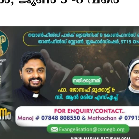
ിൽ, ജൂൺ 5 -8 വരെ