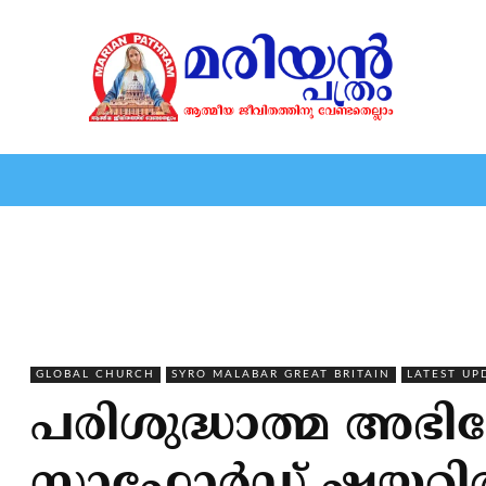
HOME
EDITORIAL
NEWS
MARIOLOGY
MARI
GLOBAL CHURCH
SYRO MALABAR GREAT BRITAIN
LATEST UP
പരിശുദ്ധാത്മ അഭ