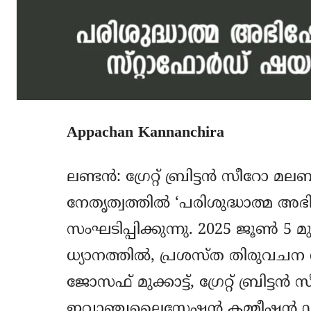
Appachan Kannanchira
ലണ്ടൻ: ഗ്രേറ്റ് ബ്രിട്ടൻ സീറ
നേതൃത്വത്തിൽ ‘പരിശുദ്ധാത്മ 
സംഘടിപ്പിക്കുന്നു. 2025 ജൂൺ 5 മ
ധ്യാനത്തിൽ, പ്രശസ്ത തിരുവചന 
ജോസഫ് മുക്കാട്ട്, ഗ്രേറ്റ് ബ്രി
ഇവാഞ്ചലൈസേഷൻ കമ്മീഷൻ ഡയറ