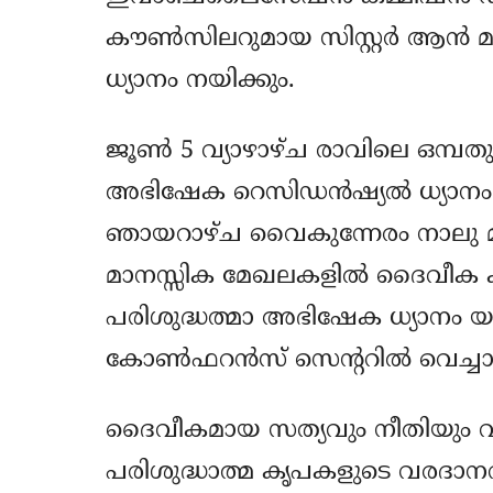
കൗൺസിലറുമായ സിസ്റ്റർ ആൻ മ
ധ്യാനം നയിക്കും.
ജൂൺ 5 വ്യാഴാഴ്ച രാവിലെ ഒമ്പതു 
അഭിഷേക റെസിഡൻഷ്യൽ ധ്യാനം പെ
ഞായറാഴ്ച വൈകുന്നേരം നാലു മണ
മാനസ്സിക മേഖലകളിൽ ദൈവീക കൃ
പരിശുദ്ധത്മാ അഭിഷേക ധ്യാനം യ
കോൺഫറൻസ് സെന്ററിൽ വെച്ചാണ
ദൈവീകമായ സത്യവും നീതിയും വി
പരിശുദ്ധാത്മ കൃപകളുടെ വരദാന