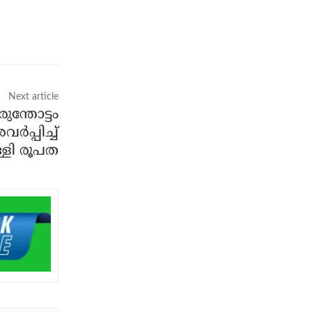
Next article
്തോട്ടം
ർപ്പിച്ച്
്ളി രൂപത