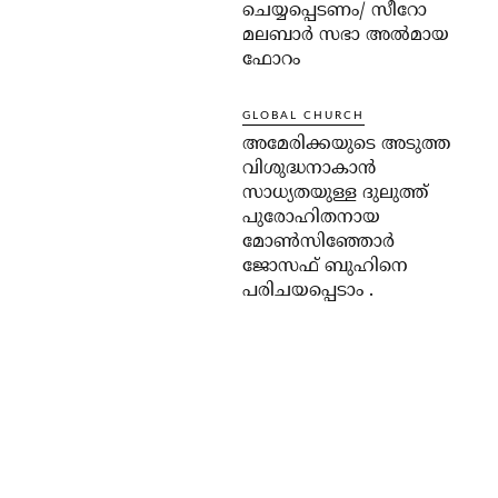
ചെയ്യപ്പെടണം/ സീറോ
മലബാർ സഭാ അൽമായ
ഫോറം
GLOBAL CHURCH
അമേരിക്കയുടെ അടുത്ത
വിശുദ്ധനാകാൻ
സാധ്യതയുള്ള ദുലുത്ത്
പുരോഹിതനായ
മോൺസിഞ്ഞോർ
ജോസഫ് ബുഹിനെ
പരിചയപ്പെടാം .