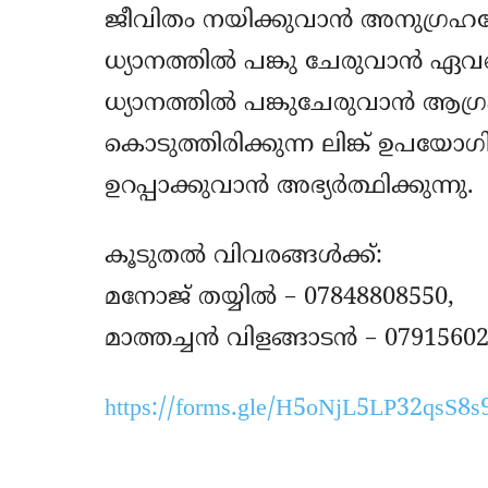
ജീവിതം നയിക്കുവാൻ അനുഗ്രഹവേ
ധ്യാനത്തിൽ പങ്കു ചേരുവാൻ ഏവ
ധ്യാനത്തിൽ പങ്കുചേരുവാൻ ആഗ്ര
കൊടുത്തിരിക്കുന്ന ലിങ്ക് ഉപയോഗി
ഉറപ്പാക്കുവാൻ അഭ്യർത്ഥിക്കുന്നു.
കൂടുതൽ വിവരങ്ങൾക്ക്:
മനോജ് തയ്യിൽ – 07848808550,
മാത്തച്ചൻ വിളങ്ങാടൻ – 0791560
https://forms.gle/H5oNjL5LP32qsS8s