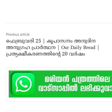
Share
Previous article
ഫെബ്രുവരി 25 | കൃപാസനം അനുദിന
അനുഗ്രഹ പ്രാർത്ഥന | Our Daily Bread |
പ്രത്യക്ഷീകരണത്തിന്റെ 20 വർഷം