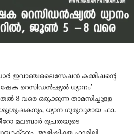
ോ മലബാർ ഇവാഞ്ചലൈസേഷൻ കമ്മീഷന്റെ
അഭിഷേക റെസിഡൻഷ്യൽ ധ്യാനം’
ുതൽ 8 വരെ ഒരുക്കുന്ന താമസിച്ചുള്ള
ശുശ്രുഷകനും, ധ്യാന ഗുരുവുമായ ഫാ.
ട്ടൻ സീറോ മലബാർ രൂപതയുടെ
ക്ടറും, അഭിഷിക്ത ഫാമിലി