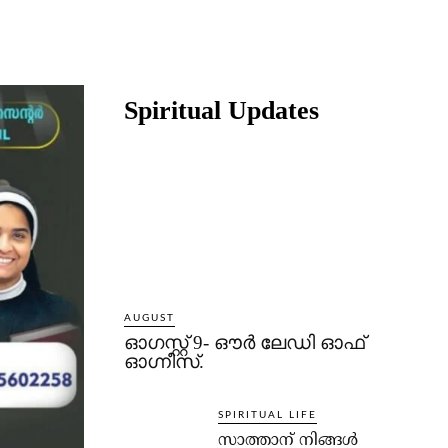
Share
Spiritual Updates
AUGUST
ഓഗസ്റ്റ് 9- ഔര്‍ ലേഡി ഓഫ്
ഓഗ്നീസ്.
SPIRITUAL LIFE
സാത്താന് നിങ്ങള്‍