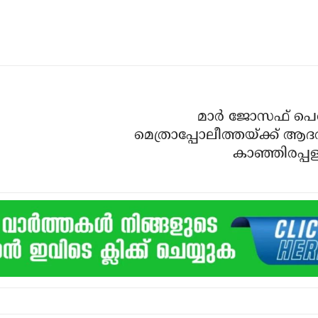
മാർ ജോസഫ് പെരുന
മെത്രാപ്പോലീത്തയ്ക്ക് ആദരവ
കാഞ്ഞിരപ്പള