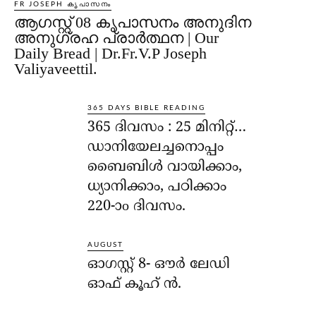
FR JOSEPH കൃപാസനം
ആഗസ്റ്റ് 08 കൃപാസനം അനുദിന
അനുഗ്രഹ പ്രാർത്ഥന | Our
Daily Bread | Dr.Fr.V.P Joseph
Valiyaveettil.
365 DAYS BIBLE READING
365 ദിവസം : 25 മിനിറ്റ്…
ഡാനിയേലച്ചനൊപ്പം
ബൈബിൾ വായിക്കാം,
ധ്യാനിക്കാം, പഠിക്കാം
220-ാo ദിവസം.
AUGUST
ഓഗസ്റ്റ് 8- ഔര്‍ ലേഡി
ഓഫ് കൂഹ് ന്‍.