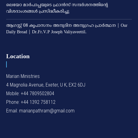
ലെയോ മാര്‍പാപ്പയുടെ ഫ്രാന്‍സ് സന്ദര്‍ശനത്തിന്റെ
വിശദാംശങ്ങള്‍ പ്രസിദ്ധീകരിച്ചു
ആഗസ്റ്റ് 08 കൃപാസനം അനുദിന അനുഗ്രഹ പ്രാർത്ഥന | Our
Daily Bread | Dr.Fr.V.P Joseph Valiyaveettil.
Location
Marian Ministries
4 Magnolia Avenue, Exeter, U K, EX2 6DJ
Mobile: +44 7809502804
Phone: +44 1392 758112
Email: marianpathram@gmail.com