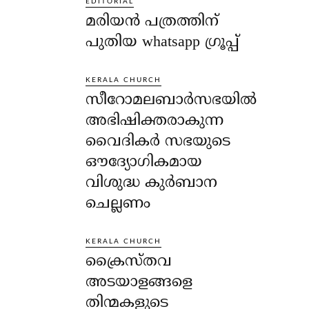
EDITORIAL
മരിയൻ പത്രത്തിന്
പുതിയ whatsapp ഗ്രൂപ്പ്
KERALA CHURCH
സീറോമലബാർസഭയിൽ
അഭിഷിക്തരാകുന്ന
വൈദികർ സഭയുടെ
ഔദ്യോഗികമായ
വിശുദ്ധ കുർബാന
ചെല്ലണം
KERALA CHURCH
ക്രൈസ്തവ
അടയാളങ്ങളെ
തിന്മകളുടെ