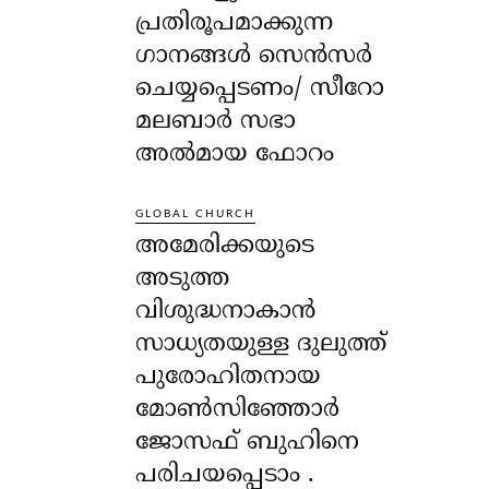
പ്രതിരൂപമാക്കുന്ന
ഗാനങ്ങൾ സെൻസർ
ചെയ്യപ്പെടണം/ സീറോ
മലബാർ സഭാ
അൽമായ ഫോറം
GLOBAL CHURCH
അമേരിക്കയുടെ
അടുത്ത
വിശുദ്ധനാകാൻ
സാധ്യതയുള്ള ദുലുത്ത്
പുരോഹിതനായ
മോൺസിഞ്ഞോർ
ജോസഫ് ബുഹിനെ
പരിചയപ്പെടാം .