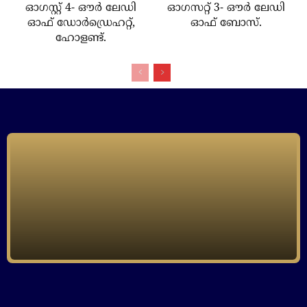
ഓഗസ്റ്റ് 4- ഔര്‍ ലേഡി
ഓഗസറ്റ് 3- ഔര്‍ ലേഡി
ഓഫ് ഡോര്‍ഡ്രെഹറ്റ്,
ഓഫ് ബോസ്.
ഹോളണ്ട്.