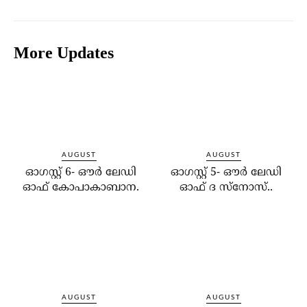
More Updates
AUGUST
AUGUST
ഓഗസ്റ്റ് 6- ഔര്‍ ലേഡി
ഓഗസ്റ്റ് 5- ഔര്‍ ലേഡി
ഓഫ് കോപാകാബാന.
ഓഫ് ദ സ്‌നോസ്..
AUGUST
AUGUST