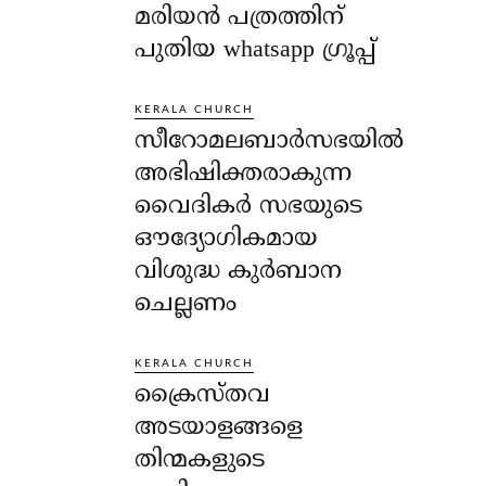
മരിയൻ പത്രത്തിന്
പുതിയ whatsapp ഗ്രൂപ്പ്
KERALA CHURCH
സീറോമലബാർസഭയിൽ
അഭിഷിക്തരാകുന്ന
വൈദികർ സഭയുടെ
ഔദ്യോഗികമായ
വിശുദ്ധ കുർബാന
ചെല്ലണം
KERALA CHURCH
ക്രൈസ്തവ
അടയാളങ്ങളെ
തിന്മകളുടെ