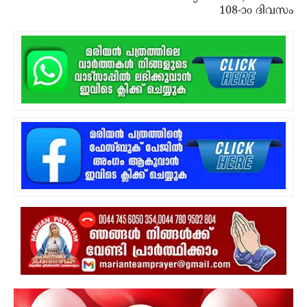
108-ാo ദിവസം