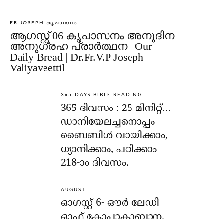
FR JOSEPH കൃപാസനം
ആഗസ്റ്റ് 06 കൃപാസനം അനുദിന
അനുഗ്രഹ പ്രാർത്ഥന | Our
Daily Bread | Dr.Fr.V.P Joseph
Valiyaveettil
365 DAYS BIBLE READING
365 ദിവസം : 25 മിനിറ്റ്…
ഡാനിയേലച്ചനൊപ്പം
ബൈബിൾ വായിക്കാം,
ധ്യാനിക്കാം, പഠിക്കാം
218-ാo ദിവസം.
AUGUST
ഓഗസ്റ്റ് 6- ഔര്‍ ലേഡി
ഓഫ് കോപാകാബാന.