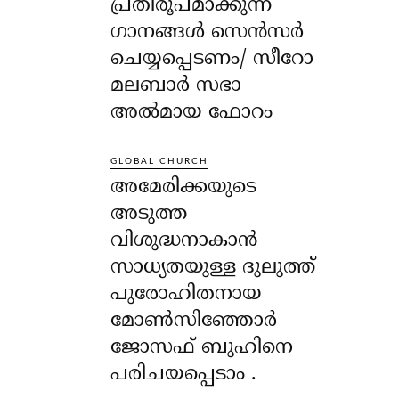
പ്രതിരൂപമാക്കുന്ന
ഗാനങ്ങൾ സെൻസർ
ചെയ്യപ്പെടണം/ സീറോ
മലബാർ സഭാ
അൽമായ ഫോറം
GLOBAL CHURCH
അമേരിക്കയുടെ
അടുത്ത
വിശുദ്ധനാകാൻ
സാധ്യതയുള്ള ദുലുത്ത്
പുരോഹിതനായ
മോൺസിഞ്ഞോർ
ജോസഫ് ബുഹിനെ
പരിചയപ്പെടാം .