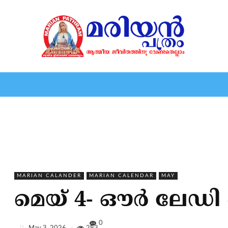
HOME
EDITORIAL
NEWS
MARIOLOGY
MARI
MARIAN CALANDER
MARIAN CALENDAR
MAY
മെയ് 4- ഔര്‍ ലേഡി ദ 
0