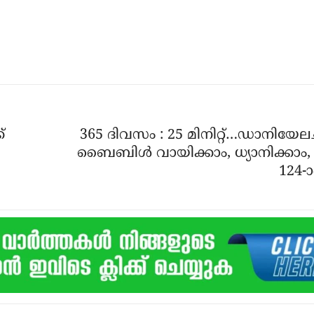
്
365 ദിവസം : 25 മിനിറ്റ്…ഡാനിയേലച
ബൈബിൾ വായിക്കാം, ധ്യാനിക്കാം, 
124-