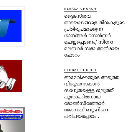
KERALA CHURCH
ക്രൈസ്തവ
അടയാളങ്ങളെ തിന്മകളുടെ
പ്രതിരൂപമാക്കുന്ന
ഗാനങ്ങൾ സെൻസർ
ചെയ്യപ്പെടണം/ സീറോ
മലബാർ സഭാ അൽമായ
ഫോറം
GLOBAL CHURCH
അമേരിക്കയുടെ അടുത്ത
വിശുദ്ധനാകാൻ
സാധ്യതയുള്ള ദുലുത്ത്
പുരോഹിതനായ
മോൺസിഞ്ഞോർ
ജോസഫ് ബുഹിനെ
പരിചയപ്പെടാം .