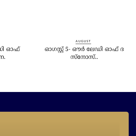
AUGUST
േഡി ഓഫ്
ഓഗസ്റ്റ് 5- ഔര്‍ ലേഡി ഓഫ് ദ
ന.
സ്‌നോസ്..