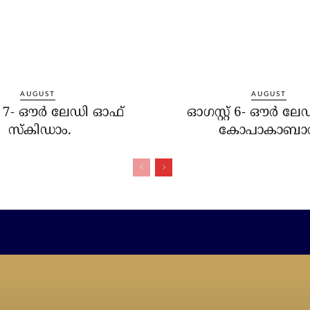
AUGUST
AUGUST
റ് 7- ഔര്‍ ലേഡി ഓഫ്
ഓഗസ്റ്റ് 6- ഔര്‍ ല
സ്‌കിഡാം.
കോപാകാബാ