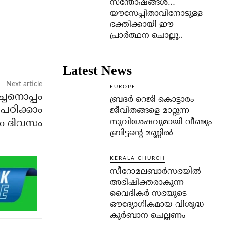
സന്തോഷങ്ങള്‍…
യൗസേപ്പിതാവിനോടുള്ള
ഭക്തിക്കായി ഈ
പ്രാര്‍ത്ഥന ചൊല്ലൂ..
Latest News
Next article
EUROPE
്ചനൊപ്പം
ബ്രദർ റെജി കൊട്ടാരം
പഠിക്കാം
ജീവിതങ്ങളെ മാറ്റുന്ന
സുവിശേഷവുമായി വീണ്ടും
ാo ദിവസം
ബ്രിട്ടന്റെ മണ്ണിൽ
KERALA CHURCH
സീറോമലബാർസഭയിൽ
അഭിഷിക്തരാകുന്ന
വൈദികർ സഭയുടെ
ഔദ്യോഗികമായ വിശുദ്ധ
കുർബാന ചെല്ലണം