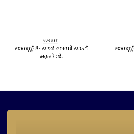
AUGUST
ഓഗസ്റ്റ് 8- ഔര്‍ ലേഡി ഓഫ്
ഓഗസ്റ്
കൂഹ് ന്‍.