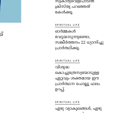
സ്വകാര്യവെളിപാടില്‍
ക്രിസ്തു പറഞ്ഞത്
കേള്‍ക്കൂ.
SPIRITUAL LIFE
ഓര്‍മ്മകള്‍
്
വേട്ടയാടുന്നുണ്ടോ,
സങ്കീര്‍ത്തനം 22 ധ്യാനിച്ചു
പ്രാര്‍ത്ഥിക്കൂ.
SPIRITUAL LIFE
വിശുദ്ധ
കൊച്ചുത്രേസ്യയോടുള്ള
ഏറ്റവും ശക്തമായ ഈ
പ്രാര്‍ത്ഥന ചൊല്ലൂ ഫലം
ഉറപ്പ്.
SPIRITUAL LIFE
ഏഴു വ്യാകുലങ്ങള്‍, ഏഴു