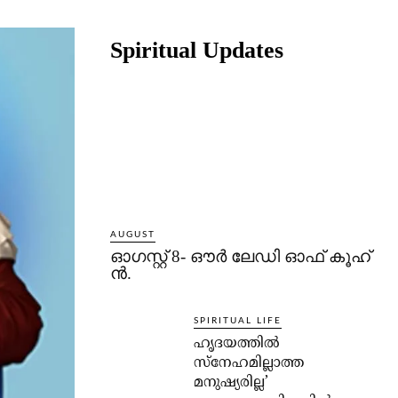
Share
Spiritual Updates
AUGUST
ഓഗസ്റ്റ് 8- ഔര്‍ ലേഡി ഓഫ് കൂഹ്
ന്‍.
SPIRITUAL LIFE
ഹൃദയത്തില്‍
സ്‌നേഹമില്ലാത്ത
മനുഷ്യരില്ല’