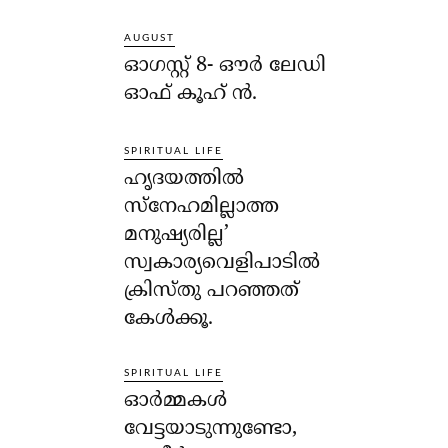
AUGUST
ഓഗസ്റ്റ് 8- ഔര്‍ ലേഡി
ഓഫ് കൂഹ് ന്‍.
SPIRITUAL LIFE
ഹൃദയത്തില്‍
സ്‌നേഹമില്ലാത്ത
മനുഷ്യരില്ല’
സ്വകാര്യവെളിപാടില്‍
ക്രിസ്തു പറഞ്ഞത്
കേള്‍ക്കൂ.
SPIRITUAL LIFE
ഓര്‍മ്മകള്‍
വേട്ടയാടുന്നുണ്ടോ,