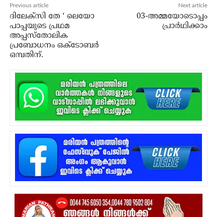
Previous article
Next article
ദിലേക്‌സി തേ ‘ ലെയോ
03-അമ്മയോടൊപ്പം
പാപ്പയുടെ പ്രഥമ
പ്രാർഥിക്കാം
അപ്പസ്‌തോലിക
പ്രബോധനം ഒക്ടോബര്‍
ഒമ്പതിന്.