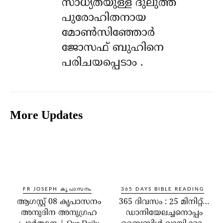
സാധ്യതയുള്ള ദുലുത്ത്
പുരോഹിതനായ
മോൺസിഞ്ഞോർ
ജോസഫ് ബുഹിനെ
പരിചയപ്പെടാം .
More Updates
FR JOSEPH കൃപാസനം
365 DAYS BIBLE READING
ആഗസ്റ്റ് 08 കൃപാസനം
365 ദിവസം : 25 മിനിറ്റ്…
അനുദിന അനുഗ്രഹ
ഡാനിയേലച്ചനൊപ്പം