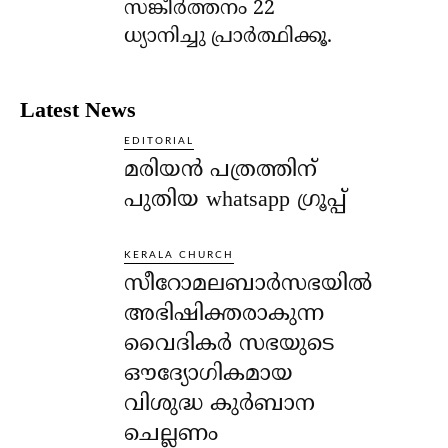
സങ്കീര്‍ത്തനം 22
ധ്യാനിച്ചു പ്രാര്‍ത്ഥിക്കൂ.
Latest News
EDITORIAL
മരിയൻ പത്രത്തിന്
പുതിയ whatsapp ഗ്രൂപ്പ്
KERALA CHURCH
സീറോമലബാർസഭയിൽ
അഭിഷിക്തരാകുന്ന
വൈദികർ സഭയുടെ
ഔദ്യോഗികമായ
വിശുദ്ധ കുർബാന
ചെല്ലണം