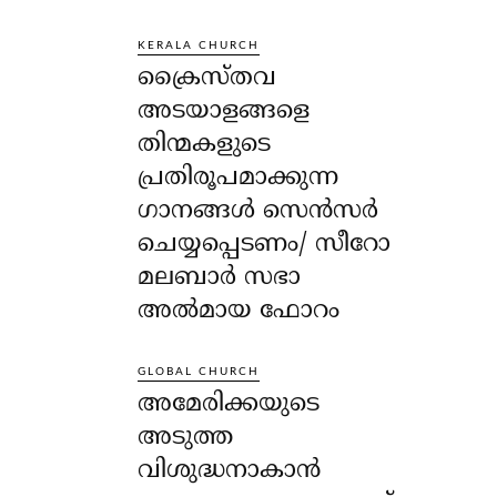
KERALA CHURCH
ക്രൈസ്തവ
അടയാളങ്ങളെ
തിന്മകളുടെ
പ്രതിരൂപമാക്കുന്ന
ഗാനങ്ങൾ സെൻസർ
ചെയ്യപ്പെടണം/ സീറോ
മലബാർ സഭാ
അൽമായ ഫോറം
GLOBAL CHURCH
അമേരിക്കയുടെ
അടുത്ത
വിശുദ്ധനാകാൻ