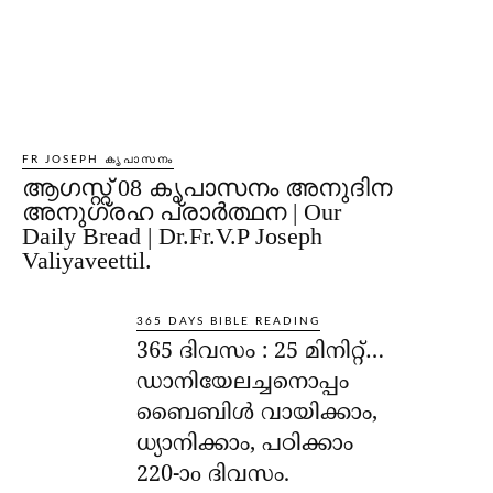
FR JOSEPH കൃപാസനം
ആഗസ്റ്റ് 08 കൃപാസനം അനുദിന
അനുഗ്രഹ പ്രാർത്ഥന | Our
Daily Bread | Dr.Fr.V.P Joseph
Valiyaveettil.
365 DAYS BIBLE READING
365 ദിവസം : 25 മിനിറ്റ്…
ഡാനിയേലച്ചനൊപ്പം
ബൈബിൾ വായിക്കാം,
ധ്യാനിക്കാം, പഠിക്കാം
220-ാo ദിവസം.