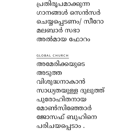
പ്രതിരൂപമാക്കുന്ന
ഗാനങ്ങൾ സെൻസർ
ചെയ്യപ്പെടണം/ സീറോ
മലബാർ സഭാ
അൽമായ ഫോറം
GLOBAL CHURCH
അമേരിക്കയുടെ
അടുത്ത
വിശുദ്ധനാകാൻ
സാധ്യതയുള്ള ദുലുത്ത്
പുരോഹിതനായ
മോൺസിഞ്ഞോർ
ജോസഫ് ബുഹിനെ
പരിചയപ്പെടാം .