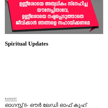
Spiritual Updates
AUGUST
ഓഗസ്റ്റ് 8- ഔര്‍ ലേഡി ഓഫ് കൂഹ്