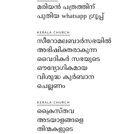
മരിയൻ പത്രത്തിന്
പുതിയ whatsapp ഗ്രൂപ്പ്
KERALA CHURCH
സീറോമലബാർസഭയിൽ
അഭിഷിക്തരാകുന്ന
വൈദികർ സഭയുടെ
ഔദ്യോഗികമായ
വിശുദ്ധ കുർബാന
ചെല്ലണം
KERALA CHURCH
ക്രൈസ്തവ
അടയാളങ്ങളെ
തിന്മകളുടെ