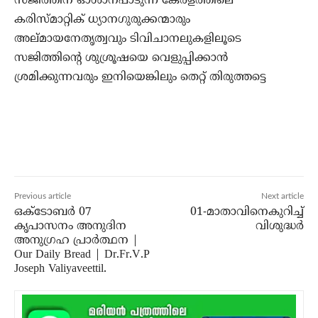
സജിത്തിന് ഓശാനപാടുന്ന കേരളത്തിലെ
കരിസ്മാറ്റിക് ധ്യാനഗുരുക്കന്മാരും
അല്മായനേതൃത്വവും ടിവിചാനലുകളിലൂടെ
സജിത്തിന്റെ ശുശ്രൂഷയെ വെളുപ്പിക്കാന്‍
ശ്രമിക്കുന്നവരും ഇനിയെങ്കിലും തെറ്റ് തിരുത്തട്ടെ
Previous article
Next article
ഒക്ടോബർ 07
01-മാതാവിനെകുറിച്ച്‌
കൃപാസനം അനുദിന
വിശുദ്ധർ
അനുഗ്രഹ പ്രാർത്ഥന |
Our Daily Bread | Dr.Fr.V.P
Joseph Valiyaveettil.