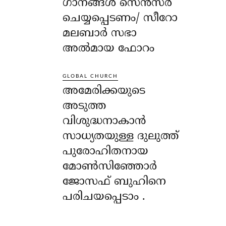
ഗാനങ്ങൾ സെൻസർ
ചെയ്യപ്പെടണം/ സീറോ
മലബാർ സഭാ
അൽമായ ഫോറം
GLOBAL CHURCH
അമേരിക്കയുടെ
അടുത്ത
വിശുദ്ധനാകാൻ
സാധ്യതയുള്ള ദുലുത്ത്
പുരോഹിതനായ
മോൺസിഞ്ഞോർ
ജോസഫ് ബുഹിനെ
പരിചയപ്പെടാം .