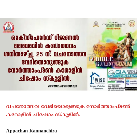
വചനോത്സവ വേദിയൊരുങ്ങുക നോർത്താംപ്ടൺ
കരോളിൻ ചിഷോം സ്‌കൂളിൽ.
Appachan Kannanchira