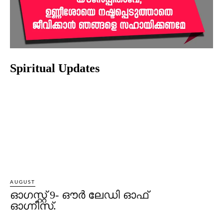
Spiritual Updates
AUGUST
ഓഗസ്റ്റ് 9- ഔര്‍ ലേഡി ഓഫ്
ഓഗ്നീസ്.