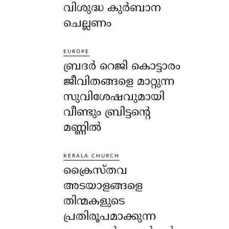
വിശുദ്ധ കുർബാന
ചെല്ലണം
EUROPE
ബ്രദർ റെജി കൊട്ടാരം
ജീവിതങ്ങളെ മാറ്റുന്ന
സുവിശേഷവുമായി
വീണ്ടും ബ്രിട്ടന്റെ
മണ്ണിൽ
KERALA CHURCH
ക്രൈസ്തവ
അടയാളങ്ങളെ
തിന്മകളുടെ
പ്രതിരൂപമാക്കുന്ന