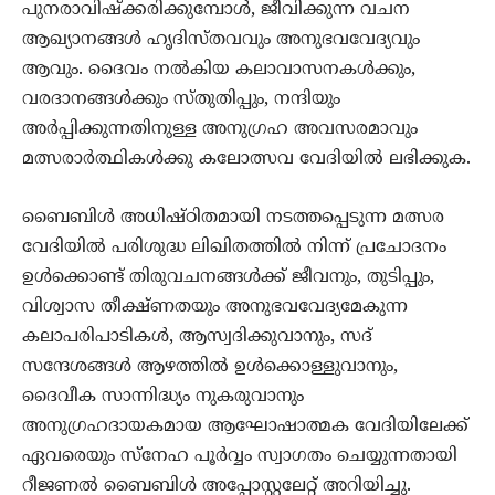
പുനരാവിഷ്ക്കരിക്കുമ്പോൾ, ജീവിക്കുന്ന വചന
ആഖ്യാനങ്ങൾ ഹൃദിസ്തവവും അനുഭവവേദ്യവും
ആവും. ദൈവം നൽകിയ കലാവാസനകൾക്കും,
വരദാനങ്ങൾക്കും സ്തുതിപ്പും, നന്ദിയും
അർപ്പിക്കുന്നതിനുള്ള അനുഗ്രഹ അവസരമാവും
മത്സരാർത്ഥികൾക്കു കലോത്സവ വേദിയിൽ ലഭിക്കുക.
ബൈബിൾ അധിഷ്‌ഠിതമായി നടത്തപ്പെടുന്ന മത്സര
വേദിയിൽ പരിശുദ്ധ ലിഖിതത്തിൽ നിന്ന് പ്രചോദനം
ഉൾക്കൊണ്ട്‌ തിരുവചനങ്ങൾക്ക് ജീവനും, തുടിപ്പും,
വിശ്വാസ തീക്ഷ്ണതയും അനുഭവവേദ്യമേകുന്ന
കലാപരിപാടികൾ, ആസ്വദിക്കുവാനും, സദ്
സന്ദേശങ്ങൾ ആഴത്തിൽ ഉൾക്കൊള്ളുവാനും,
ദൈവീക സാന്നിദ്ധ്യം നുകരുവാനും
അനുഗ്രഹദായകമായ ആഘോഷാത്മക വേദിയിലേക്ക്
ഏവരെയും സ്നേഹ പൂർവ്വം സ്വാഗതം ചെയ്യുന്നതായി
റീജണൽ ബൈബിൾ അപ്പോസ്റ്റലേറ്റ് അറിയിച്ചു.