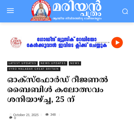
LATEST UPDATES
NEWS UPDATES
NEWS
SYRO MALABAR GREAT BRITAIN
ഓക്സ്ഫോർഡ് റീജണൽ
ബൈബിൾ കലോത്സവം
ശനിയാഴ്ച്ച, 25 ന്
348
October 21, 2025
0