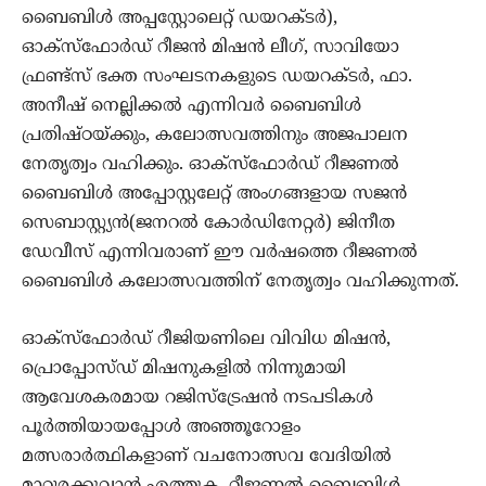
ബൈബിൾ അപ്പസ്റ്റോലെറ്റ് ഡയറക്ടർ),
ഓക്സ്ഫോർഡ് റീജൻ മിഷൻ ലീഗ്, സാവിയോ
ഫ്രണ്ട്‌സ് ഭക്ത സംഘടനകളുടെ ഡയറക്ടർ, ഫാ.
അനീഷ് നെല്ലിക്കൽ എന്നിവർ ബൈബിൾ
പ്രതിഷ്ഠയ്ക്കും, കലോത്സവത്തിനും അജപാലന
നേതൃത്വം വഹിക്കും. ഓക്സ്ഫോർഡ് റീജണൽ
ബൈബിൾ അപ്പോസ്റ്റലേറ്റ് അംഗങ്ങളായ സജൻ
സെബാസ്റ്റ്യൻ(ജനറൽ കോർഡിനേറ്റർ) ജിനീത
ഡേവീസ് എന്നിവരാണ് ഈ വർഷത്തെ റീജണൽ
ബൈബിൾ കലോത്സവത്തിന് നേതൃത്വം വഹിക്കുന്നത്.
ഓക്സ്ഫോർഡ് റീജിയണിലെ വിവിധ മിഷൻ,
പ്രൊപ്പോസ്ഡ് മിഷനുകളിൽ നിന്നുമായി
ആവേശകരമായ റജിസ്‌ട്രേഷൻ നടപടികൾ
പൂർത്തിയായപ്പോൾ അഞ്ഞൂറോളം
മത്സരാർത്ഥികളാണ് വചനോത്സവ വേദിയിൽ
മാറ്റുരക്കുവാൻ എത്തുക. റീജണൽ ബൈബിൾ