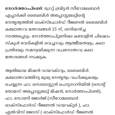
നോർത്താംപ്ടൺ
: ഗ്രേറ്റ് ബ്രിട്ടൻ സീറോമലബാർ
എപ്പാർക്കി ബൈബിൾ അപ്പോസ്റ്റലേറ്റിന്റെ
നേതൃത്വത്തിൽ ഓക്സ്ഫോർഡ് റീജണൽ ബൈബിൾ
കലോത്സവ മത്സരങ്ങൾ 25 ന്, ശനിയാഴ്ച്ച
നടത്തപ്പെടും. നോർത്താംപ്റ്റണിലെ കരോളിൻ ചിഷോം
സ്കൂൾ വേദികളിൽ വെച്ചാവും ആത്മീയതയും, കലാ
പ്രതിഭയും സമന്വയിക്കുന്ന വചനോത്സവ കലാ
മത്സരങ്ങൾ നടക്കുക.
ആതിഥേയ മിഷൻ ഡയറക്ടറും, ബൈബിൾ
കലോത്സവത്തിനു മുഖ്യ നേതൃത്വം വഹിക്കുകയും
ചെയ്യുന്ന ഫാ. സെബാസ്റ്റ്യൻ പൊട്ടനാനിയിൽ (സെന്റ്
തോമസ് അപ്പോസ്റ്റലേറ്റ് മിഷൻ, നോർത്താംപ്ടൺ),
ഫാ. സോണി ജോർജ് (സീറോമലബാർ
ഓക്സ്ഫോർഡ് റീജണൽ ഡയറക്റ്റർ ), ഫാ.
എൽവിസ് ജോസ് ( ഓക്സ്ഫോർഡ് റീജണൽ