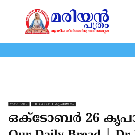
HOME
EDITORIAL
NEWS
MARIOLOGY
MARI
YOUTUBE
FR JOSEPH കൃപാസനം
ഒക്ടോബർ 26 കൃപാ