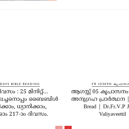
 DAYS BIBLE READING
FR JOSEPH കൃപാസ
ിവസം : 25 മിനിറ്റ്…
ആഗസ്റ്റ് 05 കൃപാസന
ലച്ചനൊപ്പം ബൈബിൾ
അനുഗ്രഹ പ്രാർത്ഥന | 
്കാം, ധ്യാനിക്കാം,
Bread | Dr.Fr.V.P 
കാം 217-ാo ദിവസം.
Valiyaveettil