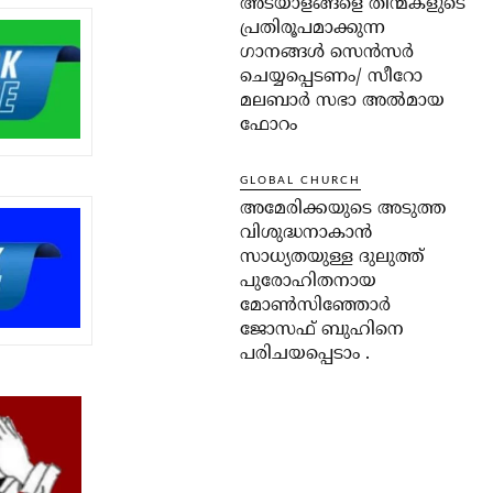
അടയാളങ്ങളെ തിന്മകളുടെ
പ്രതിരൂപമാക്കുന്ന
ഗാനങ്ങൾ സെൻസർ
ചെയ്യപ്പെടണം/ സീറോ
മലബാർ സഭാ അൽമായ
ഫോറം
GLOBAL CHURCH
അമേരിക്കയുടെ അടുത്ത
വിശുദ്ധനാകാൻ
സാധ്യതയുള്ള ദുലുത്ത്
പുരോഹിതനായ
മോൺസിഞ്ഞോർ
ജോസഫ് ബുഹിനെ
പരിചയപ്പെടാം .