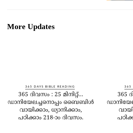
More Updates
365 DAYS BIBLE READING
365
365 ദിവസം : 25 മിനിറ്റ്…
365 ദ
ഡാനിയേലച്ചനൊപ്പം ബൈബിൾ
ഡാനിയേ
വായിക്കാം, ധ്യാനിക്കാം,
വായിക
പഠിക്കാം 218-ാo ദിവസം.
പഠിക്