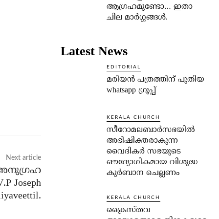
ആഗ്രഹമുണ്ടോ… ഇതാ
ചില മാര്‍ഗ്ഗങ്ങള്‍.
Latest News
EDITORIAL
മരിയൻ പത്രത്തിന് പുതിയ
whatsapp ഗ്രൂപ്പ്
KERALA CHURCH
സീറോമലബാർസഭയിൽ
അഭിഷിക്തരാകുന്ന
വൈദികർ സഭയുടെ
Next article
ഔദ്യോഗികമായ വിശുദ്ധ
അനുഗ്രഹ
കുർബാന ചെല്ലണം
V.P Joseph
iyaveettil.
KERALA CHURCH
ക്രൈസ്തവ