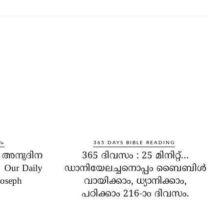
നം
365 DAYS BIBLE READING
ം അനുദിന
365 ദിവസം : 25 മിനിറ്റ്…
Our Daily
ഡാനിയേലച്ചനൊപ്പം ബൈബിൾ
Joseph
വായിക്കാം, ധ്യാനിക്കാം,
പഠിക്കാം 216-ാo ദിവസം.