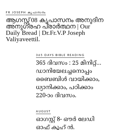
FR JOSEPH കൃപാസനം
ആഗസ്റ്റ് 08 കൃപാസനം അനുദിന
അനുഗ്രഹ പ്രാർത്ഥന | Our
Daily Bread | Dr.Fr.V.P Joseph
Valiyaveettil.
365 DAYS BIBLE READING
365 ദിവസം : 25 മിനിറ്റ്…
ഡാനിയേലച്ചനൊപ്പം
ബൈബിൾ വായിക്കാം,
ധ്യാനിക്കാം, പഠിക്കാം
220-ാo ദിവസം.
AUGUST
ഓഗസ്റ്റ് 8- ഔര്‍ ലേഡി
ഓഫ് കൂഹ് ന്‍.