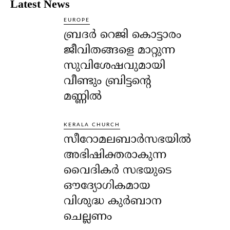
Latest News
EUROPE
ബ്രദർ റെജി കൊട്ടാരം
ജീവിതങ്ങളെ മാറ്റുന്ന
സുവിശേഷവുമായി
വീണ്ടും ബ്രിട്ടന്റെ
മണ്ണിൽ
KERALA CHURCH
സീറോമലബാർസഭയിൽ
അഭിഷിക്തരാകുന്ന
വൈദികർ സഭയുടെ
ഔദ്യോഗികമായ
വിശുദ്ധ കുർബാന
ചെല്ലണം