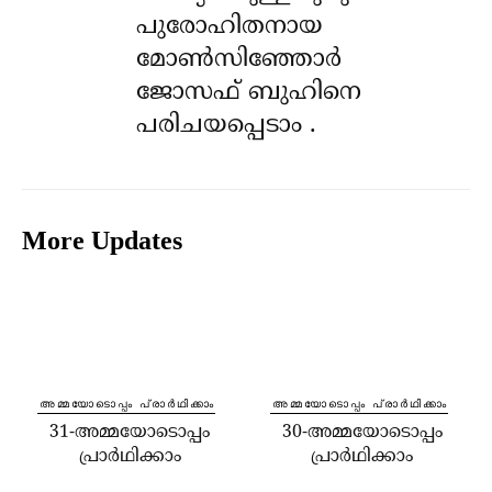
പുരോഹിതനായ
മോൺസിഞ്ഞോർ
ജോസഫ് ബുഹിനെ
പരിചയപ്പെടാം .
More Updates
⁠അമ്മയോടൊപ്പം പ്രാർഥിക്കാം
⁠അമ്മയോടൊപ്പം പ്രാർഥിക്കാം
31-അമ്മയോടൊപ്പം
30-അമ്മയോടൊപ്പം
പ്രാർഥിക്കാം
പ്രാർഥിക്കാം