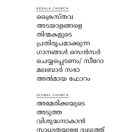
KERALA CHURCH
ക്രൈസ്തവ
അടയാളങ്ങളെ
തിന്മകളുടെ
പ്രതിരൂപമാക്കുന്ന
ഗാനങ്ങൾ സെൻസർ
ചെയ്യപ്പെടണം/ സീറോ
മലബാർ സഭാ
അൽമായ ഫോറം
GLOBAL CHURCH
അമേരിക്കയുടെ
അടുത്ത
വിശുദ്ധനാകാൻ
സാധ്യതയുള്ള ദുലുത്ത്