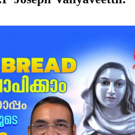
P Joseph Valiyaveettil.