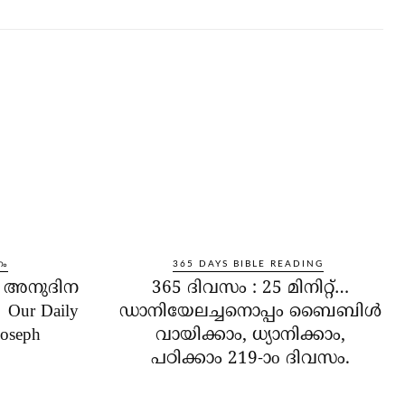
നം
365 DAYS BIBLE READING
ം അനുദിന
365 ദിവസം : 25 മിനിറ്റ്…
Our Daily
ഡാനിയേലച്ചനൊപ്പം ബൈബിൾ
Joseph
വായിക്കാം, ധ്യാനിക്കാം,
പഠിക്കാം 219-ാo ദിവസം.