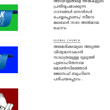
അടയാളങ്ങളെ തിന്മകളുടെ
പ്രതിരൂപമാക്കുന്ന
ഗാനങ്ങൾ സെൻസർ
ചെയ്യപ്പെടണം/ സീറോ
മലബാർ സഭാ അൽമായ
ഫോറം
GLOBAL CHURCH
അമേരിക്കയുടെ അടുത്ത
വിശുദ്ധനാകാൻ
സാധ്യതയുള്ള ദുലുത്ത്
പുരോഹിതനായ
മോൺസിഞ്ഞോർ
ജോസഫ് ബുഹിനെ
പരിചയപ്പെടാം .