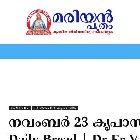
HOME
EDITORIAL
NEWS
MARIOLOGY
MARI
YOUTUBE
FR JOSEPH കൃപാസനം
നവംബർ 23 കൃപാസന