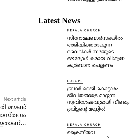
Latest News
KERALA CHURCH
സീറോമലബാർസഭയിൽ
അഭിഷിക്തരാകുന്ന
വൈദികർ സഭയുടെ
ഔദ്യോഗികമായ വിശുദ്ധ
കുർബാന ചെല്ലണം
EUROPE
ബ്രദർ റെജി കൊട്ടാരം
ജീവിതങ്ങളെ മാറ്റുന്ന
Next article
സുവിശേഷവുമായി വീണ്ടും
രി മൗണ്ട്
ബ്രിട്ടന്റെ മണ്ണിൽ
 വാസ്തവം
ഇതാണ്…
KERALA CHURCH
ക്രൈസ്തവ