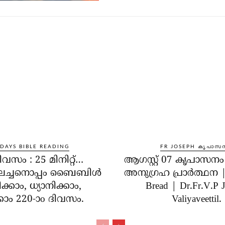
 DAYS BIBLE READING
FR JOSEPH കൃപാസ
ിവസം : 25 മിനിറ്റ്…
ആഗസ്റ്റ് 07 കൃപാസന
ലച്ചനൊപ്പം ബൈബിൾ
അനുഗ്രഹ പ്രാർത്ഥന | 
്കാം, ധ്യാനിക്കാം,
Bread | Dr.Fr.V.P 
കാം 220-ാo ദിവസം.
Valiyaveettil.