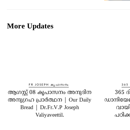
More Updates
FR JOSEPH കൃപാസനം
365
ആഗസ്റ്റ് 08 കൃപാസനം അനുദിന
365 ദ
അനുഗ്രഹ പ്രാർത്ഥന | Our Daily
ഡാനിയേ
Bread | Dr.Fr.V.P Joseph
വായിക
Valiyaveettil.
പഠിക്