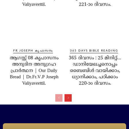
Valiyaveettil.
221-ാo ദിവസം.
FR JOSEPH കൃപാസനം
365 DAYS BIBLE READING
ആഗസ്റ്റ് 08 കൃപാസനം
365 ദിവസം : 25 മിനിറ്റ്…
അനുദിന അനുഗ്രഹ
ഡാനിയേലച്ചനൊപ്പം
പ്രാർത്ഥന | Our Daily
ബൈബിൾ വായിക്കാം,
Bread | Dr.Fr.V.P Joseph
ധ്യാനിക്കാം, പഠിക്കാം
Valiyaveettil.
220-ാo ദിവസം.