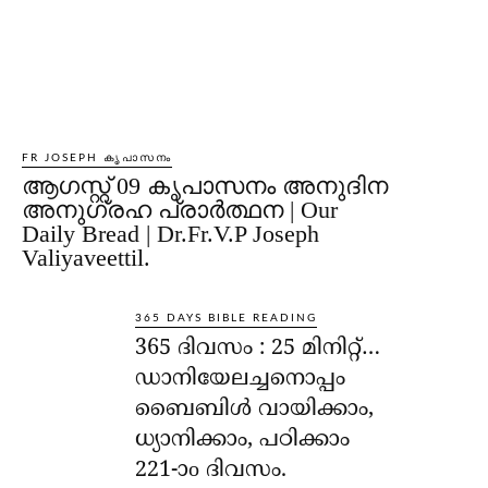
FR JOSEPH കൃപാസനം
ആഗസ്റ്റ് 09 കൃപാസനം അനുദിന
അനുഗ്രഹ പ്രാർത്ഥന | Our
Daily Bread | Dr.Fr.V.P Joseph
Valiyaveettil.
365 DAYS BIBLE READING
365 ദിവസം : 25 മിനിറ്റ്…
ഡാനിയേലച്ചനൊപ്പം
ബൈബിൾ വായിക്കാം,
ധ്യാനിക്കാം, പഠിക്കാം
221-ാo ദിവസം.