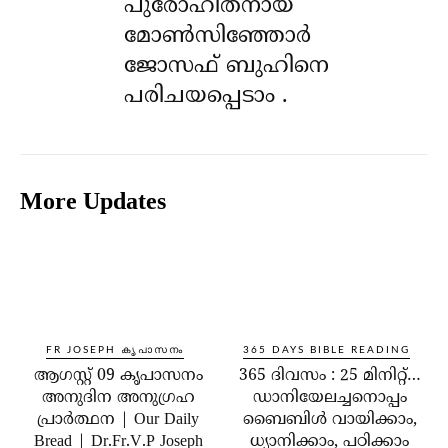
പുരോഹിതനായ
മോൺസിഞ്ഞോർ
ജോസഫ് ബുഹിനെ
പരിചയപ്പെടാം .
More Updates
FR JOSEPH കൃപാസനം
365 DAYS BIBLE READING
ആഗസ്റ്റ് 09 കൃപാസനം
365 ദിവസം : 25 മിനിറ്റ്…
അനുദിന അനുഗ്രഹ
ഡാനിയേലച്ചനൊപ്പം
പ്രാർത്ഥന | Our Daily
ബൈബിൾ വായിക്കാം,
Bread | Dr.Fr.V.P Joseph
ധ്യാനിക്കാം, പഠിക്കാം