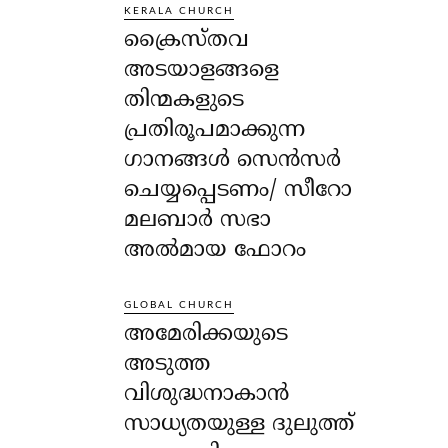
KERALA CHURCH
ക്രൈസ്തവ
അടയാളങ്ങളെ
തിന്മകളുടെ
പ്രതിരൂപമാക്കുന്ന
ഗാനങ്ങൾ സെൻസർ
ചെയ്യപ്പെടണം/ സീറോ
മലബാർ സഭാ
അൽമായ ഫോറം
GLOBAL CHURCH
അമേരിക്കയുടെ
അടുത്ത
വിശുദ്ധനാകാൻ
സാധ്യതയുള്ള ദുലുത്ത്