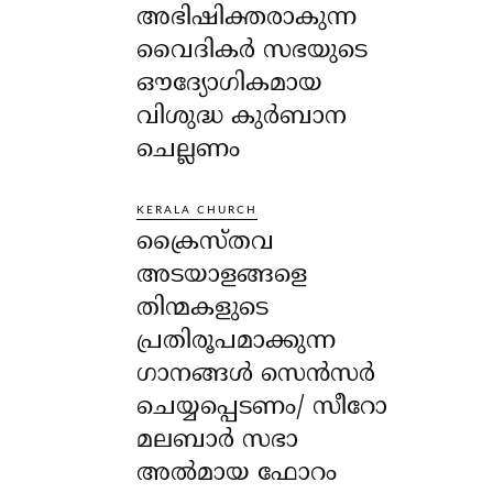
അഭിഷിക്തരാകുന്ന
വൈദികർ സഭയുടെ
ഔദ്യോഗികമായ
വിശുദ്ധ കുർബാന
ചെല്ലണം
KERALA CHURCH
ക്രൈസ്തവ
അടയാളങ്ങളെ
തിന്മകളുടെ
പ്രതിരൂപമാക്കുന്ന
ഗാനങ്ങൾ സെൻസർ
ചെയ്യപ്പെടണം/ സീറോ
മലബാർ സഭാ
അൽമായ ഫോറം