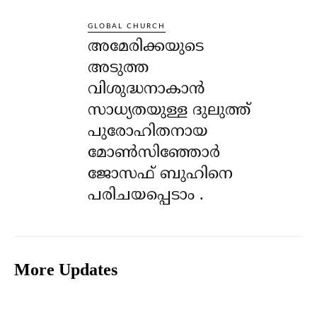
GLOBAL CHURCH
അമേരിക്കയുടെ
അടുത്ത
വിശുദ്ധനാകാൻ
സാധ്യതയുള്ള ദുലുത്ത്
പുരോഹിതനായ
മോൺസിഞ്ഞോർ
ജോസഫ് ബുഹിനെ
പരിചയപ്പെടാം .
More Updates