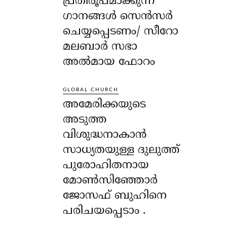
പ്രതിരൂപമാക്കുന്ന
ഗാനങ്ങൾ സെൻസർ
ചെയ്യപ്പെടണം/ സീറോ
മലബാർ സഭാ
അൽമായ ഫോറം
GLOBAL CHURCH
അമേരിക്കയുടെ
അടുത്ത
വിശുദ്ധനാകാൻ
സാധ്യതയുള്ള ദുലുത്ത്
പുരോഹിതനായ
മോൺസിഞ്ഞോർ
ജോസഫ് ബുഹിനെ
പരിചയപ്പെടാം .