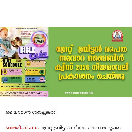
ഷൈമോൻ തോട്ടുങ്കൽ
ബർമിംഗ്ഹാം
. ഗ്രേറ്റ് ബ്രിട്ടൻ സീറോ മലബാർ രൂപത