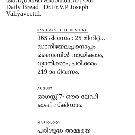
അനുഗ്രഹ പ്രാർത്ഥന | Our
Daily Bread | Dr.Fr.V.P Joseph
Valiyaveettil.
365 DAYS BIBLE READING
365 ദിവസം : 25 മിനിറ്റ്…
ഡാനിയേലച്ചനൊപ്പം
ബൈബിൾ വായിക്കാം,
ധ്യാനിക്കാം, പഠിക്കാം
219-ാo ദിവസം.
AUGUST
ഓഗസ്റ്റ് 7- ഔര്‍ ലേഡി
ഓഫ് സ്‌കിഡാം.
MARIOLOGY
പരിശുദ്ധ അമ്മയെ