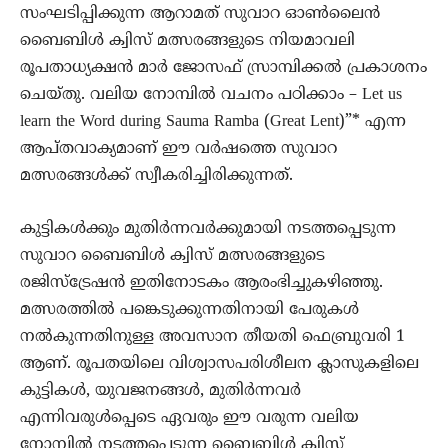
സംഘടിപ്പിക്കുന്ന ആറാമത് സുവാറ ഓൺലൈൻ
ബൈബിൾ ക്വിസ് മത്സരങ്ങളുടെ നിയമാവലി
രൂപതാധ്യക്ഷൻ മാർ ജോസഫ് സ്രാമ്പിക്കൽ പ്രകാശനം
ചെയ്തു. വലിയ നോമ്പിൽ വചനം പഠിക്കാം – Let us
learn the Word during Sauma Ramba (Great Lent)”* എന്ന
ആപ്തവാക്യമാണ് ഈ വർഷത്തെ സുവാറ
മത്സരങ്ങൾക്ക് സ്വീകരിച്ചിരിക്കുന്നത്.
കുട്ടികൾക്കും മുതിർന്നവർക്കുമായി നടത്തപ്പെടുന്ന
സുവാറ ബൈബിൾ ക്വിസ് മത്സരങ്ങളുടെ
രജിസ്‌ട്രേഷൻ ഇതിനോടകം ആരംഭിച്ചുകഴിഞ്ഞു.
മത്സരത്തിൽ പങ്കെടുക്കുന്നതിനായി പേരുകൾ
നൽകുന്നതിനുള്ള അവസാന തീയതി ഫെബ്രുവരി 1
ആണ്. രൂപതയിലെ വിശ്വാസപരിശീലന ക്ലാസുകളിലെ
കുട്ടികൾ, യുവജനങ്ങൾ, മുതിർന്നവർ
എന്നിവരുള്‍പ്പെടെ ഏവരും ഈ വരുന്ന വലിയ
നോമ്പിൽ നടത്തപ്പെടുന്ന ബൈബിൾ ക്വിസ്