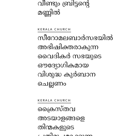
വീണ്ടും ബ്രിട്ടന്റെ
മണ്ണിൽ
KERALA CHURCH
സീറോമലബാർസഭയിൽ
അഭിഷിക്തരാകുന്ന
വൈദികർ സഭയുടെ
ഔദ്യോഗികമായ
വിശുദ്ധ കുർബാന
ചെല്ലണം
KERALA CHURCH
ക്രൈസ്തവ
അടയാളങ്ങളെ
തിന്മകളുടെ