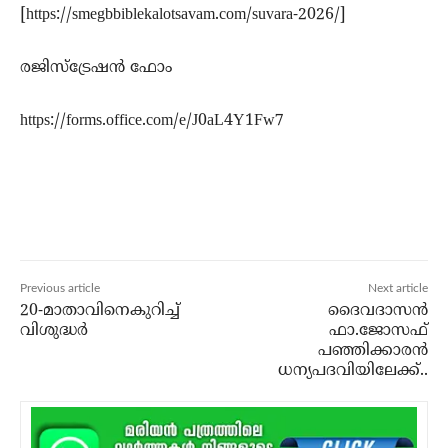
[https://smegbbiblekalotsavam.com/suvara-2026/]
രജിസ്ട്രേഷൻ ഫോം
https://forms.office.com/e/J0aL4Y1Fw7
Previous article
Next article
20-മാതാവിനെകുറിച്ച്‌
ദൈവദാസന്‍
വിശുദ്ധർ
ഫാ.ജോസഫ്
പഞ്ഞിക്കാരന്‍
ധന്യപദവിയിലേക്ക്..