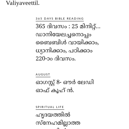
Valiyaveettil.
365 DAYS BIBLE READING
365 ദിവസം : 25 മിനിറ്റ്…
ഡാനിയേലച്ചനൊപ്പം
ബൈബിൾ വായിക്കാം,
ധ്യാനിക്കാം, പഠിക്കാം
220-ാo ദിവസം.
AUGUST
ഓഗസ്റ്റ് 8- ഔര്‍ ലേഡി
ഓഫ് കൂഹ് ന്‍.
SPIRITUAL LIFE
ഹൃദയത്തില്‍
സ്‌നേഹമില്ലാത്ത