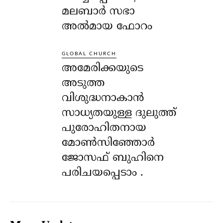
മലബാർ സഭാ
അൽമായ ഫോറം
GLOBAL CHURCH
അമേരിക്കയുടെ
അടുത്ത
വിശുദ്ധനാകാൻ
സാധ്യതയുള്ള ദുലുത്ത്
പുരോഹിതനായ
മോൺസിഞ്ഞോർ
ജോസഫ് ബുഹിനെ
പരിചയപ്പെടാം .