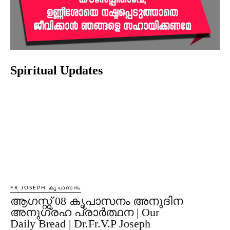
Spiritual Updates
FR JOSEPH കൃപാസനം
ആഗസ്റ്റ് 08 കൃപാസനം അനുദിന
അനുഗ്രഹ പ്രാർത്ഥന | Our
Daily Bread | Dr.Fr.V.P Joseph