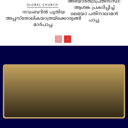
അഭയാര്‍ത്ഥിപ്രതിസന്ധി:
GLOBAL CHURCH
ആശങ്ക പ്രകടിപ്പിച്ച്
നവംബറില്‍ പുതിയ
ലെയോ പതിനാലാമന്‍
അപ്പസ്‌തോലികയാത്രയ്‌ക്കൊരുങ്ങി
പാപ്പ.
മാര്‍പാപ്പ.