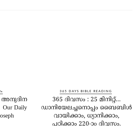
നം
365 DAYS BIBLE READING
ം അനുദിന
365 ദിവസം : 25 മിനിറ്റ്…
Our Daily
ഡാനിയേലച്ചനൊപ്പം ബൈബിൾ
Joseph
വായിക്കാം, ധ്യാനിക്കാം,
പഠിക്കാം 220-ാo ദിവസം.