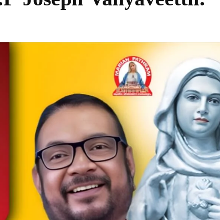
P Joseph Valiyaveettil.