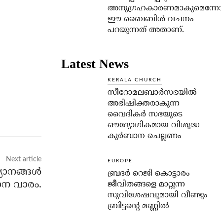
അനുഗ്രഹകാരണമാകുമെന്ന
ഈ ബൈബിള്‍ വചനം
പറയുന്നത് അതാണ്.
Latest News
KERALA CHURCH
സീറോമലബാർസഭയിൽ
അഭിഷിക്തരാകുന്ന
വൈദികർ സഭയുടെ
ഔദ്യോഗികമായ വിശുദ്ധ
കുർബാന ചെല്ലണം
Next article
EUROPE
്യാനങ്ങൾ
ബ്രദർ റെജി കൊട്ടാരം
ാന വാരം.
ജീവിതങ്ങളെ മാറ്റുന്ന
സുവിശേഷവുമായി വീണ്ടും
ബ്രിട്ടന്റെ മണ്ണിൽ