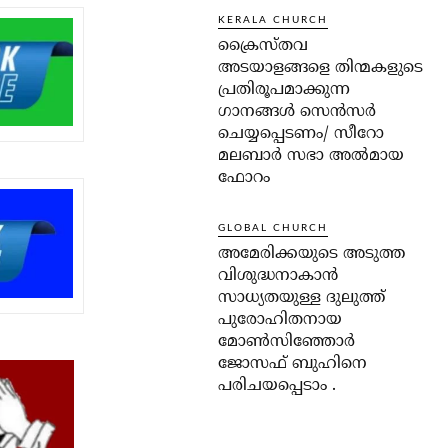
KERALA CHURCH
ക്രൈസ്തവ
അടയാളങ്ങളെ തിന്മകളുടെ
പ്രതിരൂപമാക്കുന്ന
ഗാനങ്ങൾ സെൻസർ
ചെയ്യപ്പെടണം/ സീറോ
മലബാർ സഭാ അൽമായ
ഫോറം
GLOBAL CHURCH
അമേരിക്കയുടെ അടുത്ത
വിശുദ്ധനാകാൻ
സാധ്യതയുള്ള ദുലുത്ത്
പുരോഹിതനായ
മോൺസിഞ്ഞോർ
ജോസഫ് ബുഹിനെ
പരിചയപ്പെടാം .