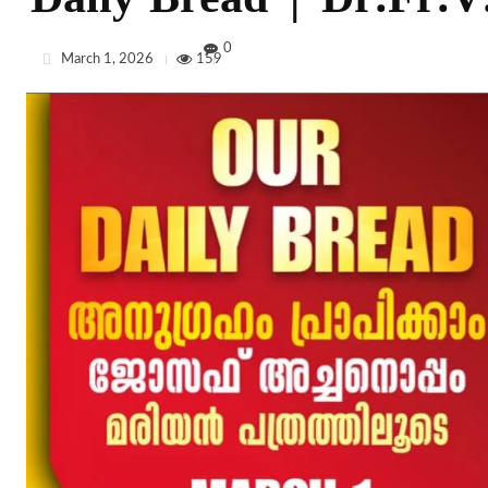
Daily Bread | Dr.Fr.V.
0
March 1, 2026
159