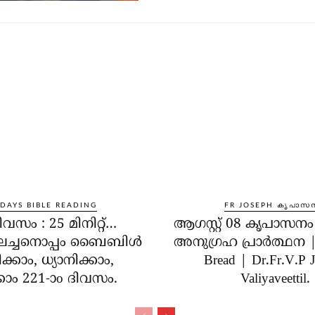
 DAYS BIBLE READING
FR JOSEPH കൃപാസ
ിവസം : 25 മിനിറ്റ്…
ആഗസ്റ്റ് 08 കൃപാസന
ലച്ചനൊപ്പം ബൈബിൾ
അനുഗ്രഹ പ്രാർത്ഥന | 
്കാം, ധ്യാനിക്കാം,
Bread | Dr.Fr.V.P 
കാം 221-ാo ദിവസം.
Valiyaveettil.