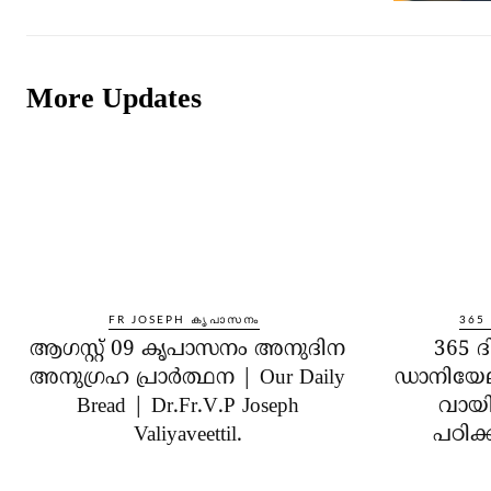
More Updates
FR JOSEPH കൃപാസനം
365
ആഗസ്റ്റ് 09 കൃപാസനം അനുദിന
365 ദ
അനുഗ്രഹ പ്രാർത്ഥന | Our Daily
ഡാനിയേ
Bread | Dr.Fr.V.P Joseph
വായിക
Valiyaveettil.
പഠിക്