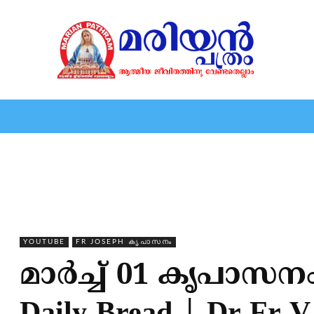
HOME
EDITORIAL
NEWS
MARIOLOGY
MARI
YOUTUBE
FR JOSEPH കൃപാസനം
മാർച്ച് 01 കൃപാസ