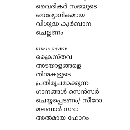
വൈദികർ സഭയുടെ
ഔദ്യോഗികമായ
വിശുദ്ധ കുർബാന
ചെല്ലണം
KERALA CHURCH
ക്രൈസ്തവ
അടയാളങ്ങളെ
തിന്മകളുടെ
പ്രതിരൂപമാക്കുന്ന
ഗാനങ്ങൾ സെൻസർ
ചെയ്യപ്പെടണം/ സീറോ
മലബാർ സഭാ
അൽമായ ഫോറം