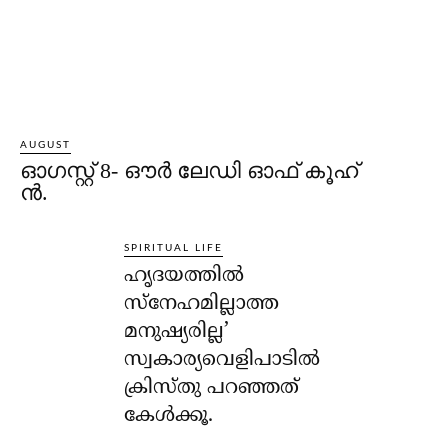
AUGUST
ഓഗസ്റ്റ് 8- ഔര്‍ ലേഡി ഓഫ് കൂഹ്
ന്‍.
SPIRITUAL LIFE
ഹൃദയത്തില്‍
സ്‌നേഹമില്ലാത്ത
മനുഷ്യരില്ല’
സ്വകാര്യവെളിപാടില്‍
ക്രിസ്തു പറഞ്ഞത്
കേള്‍ക്കൂ.