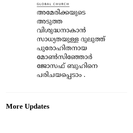
GLOBAL CHURCH
അമേരിക്കയുടെ
അടുത്ത
വിശുദ്ധനാകാൻ
സാധ്യതയുള്ള ദുലുത്ത്
പുരോഹിതനായ
മോൺസിഞ്ഞോർ
ജോസഫ് ബുഹിനെ
പരിചയപ്പെടാം .
More Updates