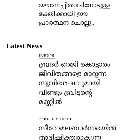
യൗസേപ്പിതാവിനോടുള്ള
ഭക്തിക്കായി ഈ
പ്രാര്‍ത്ഥന ചൊല്ലൂ..
Latest News
EUROPE
ബ്രദർ റെജി കൊട്ടാരം
ജീവിതങ്ങളെ മാറ്റുന്ന
സുവിശേഷവുമായി
വീണ്ടും ബ്രിട്ടന്റെ
മണ്ണിൽ
KERALA CHURCH
സീറോമലബാർസഭയിൽ
അഭിഷിക്തരാകുന്ന