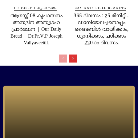
FR JOSEPH കൃപാസനം
365 DAYS BIBLE READING
ആഗസ്റ്റ് 08 കൃപാസനം
365 ദിവസം : 25 മിനിറ്റ്…
അനുദിന അനുഗ്രഹ
ഡാനിയേലച്ചനൊപ്പം
പ്രാർത്ഥന | Our Daily
ബൈബിൾ വായിക്കാം,
Bread | Dr.Fr.V.P Joseph
ധ്യാനിക്കാം, പഠിക്കാം
Valiyaveettil.
220-ാo ദിവസം.