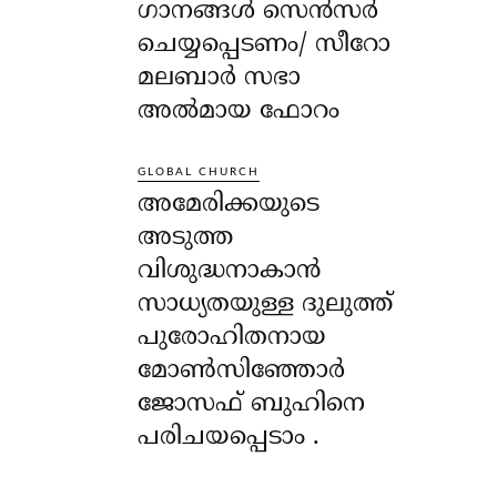
ഗാനങ്ങൾ സെൻസർ
ചെയ്യപ്പെടണം/ സീറോ
മലബാർ സഭാ
അൽമായ ഫോറം
GLOBAL CHURCH
അമേരിക്കയുടെ
അടുത്ത
വിശുദ്ധനാകാൻ
സാധ്യതയുള്ള ദുലുത്ത്
പുരോഹിതനായ
മോൺസിഞ്ഞോർ
ജോസഫ് ബുഹിനെ
പരിചയപ്പെടാം .