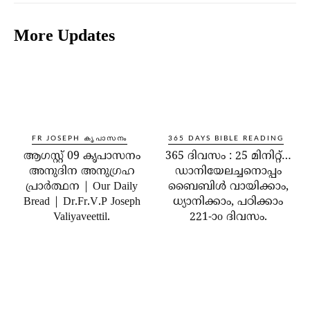
More Updates
FR JOSEPH കൃപാസനം
365 DAYS BIBLE READING
ആഗസ്റ്റ് 09 കൃപാസനം
365 ദിവസം : 25 മിനിറ്റ്…
അനുദിന അനുഗ്രഹ
ഡാനിയേലച്ചനൊപ്പം
പ്രാർത്ഥന | Our Daily
ബൈബിൾ വായിക്കാം,
Bread | Dr.Fr.V.P Joseph
ധ്യാനിക്കാം, പഠിക്കാം
Valiyaveettil.
221-ാo ദിവസം.