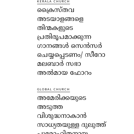
KERALA CHURCH
ക്രൈസ്തവ
അടയാളങ്ങളെ
തിന്മകളുടെ
പ്രതിരൂപമാക്കുന്ന
ഗാനങ്ങൾ സെൻസർ
ചെയ്യപ്പെടണം/ സീറോ
മലബാർ സഭാ
അൽമായ ഫോറം
GLOBAL CHURCH
അമേരിക്കയുടെ
അടുത്ത
വിശുദ്ധനാകാൻ
സാധ്യതയുള്ള ദുലുത്ത്