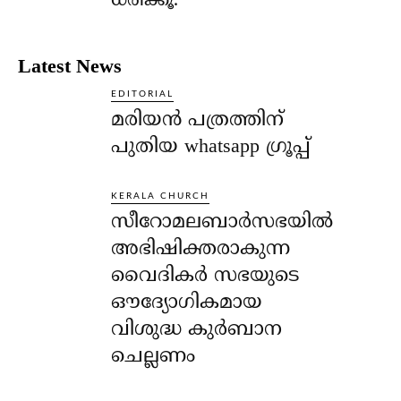
ധരിക്കൂ.
Latest News
EDITORIAL
മരിയൻ പത്രത്തിന്
പുതിയ whatsapp ഗ്രൂപ്പ്
KERALA CHURCH
സീറോമലബാർസഭയിൽ
അഭിഷിക്തരാകുന്ന
വൈദികർ സഭയുടെ
ഔദ്യോഗികമായ
വിശുദ്ധ കുർബാന
ചെല്ലണം