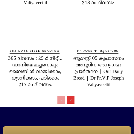
Valiyaveettil
218-ാo ദിവസം.
365 DAYS BIBLE READING
FR JOSEPH കൃപാസനം
365 ദിവസം : 25 മിനിറ്റ്…
ആഗസ്റ്റ് 05 കൃപാസനം
ഡാനിയേലച്ചനൊപ്പം
അനുദിന അനുഗ്രഹ
ബൈബിൾ വായിക്കാം,
പ്രാർത്ഥന | Our Daily
ധ്യാനിക്കാം, പഠിക്കാം
Bread | Dr.Fr.V.P Joseph
217-ാo ദിവസം.
Valiyaveettil