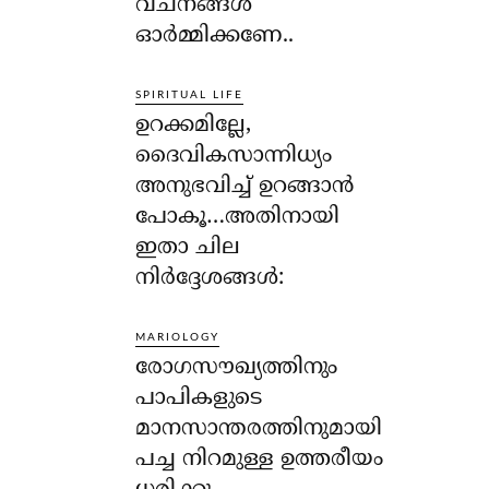
വചനങ്ങള്‍
ഓര്‍മ്മിക്കണേ..
SPIRITUAL LIFE
ഉറക്കമില്ലേ,
ദൈവികസാന്നിധ്യം
അനുഭവിച്ച് ഉറങ്ങാന്‍
പോകൂ…അതിനായി
ഇതാ ചില
നിര്‍ദ്ദേശങ്ങള്‍:
MARIOLOGY
രോഗസൗഖ്യത്തിനും
പാപികളുടെ
മാനസാന്തരത്തിനുമായി
പച്ച നിറമുള്ള ഉത്തരീയം