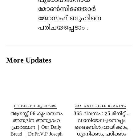
പുരോഹിതനായ
മോൺസിഞ്ഞോർ
ജോസഫ് ബുഹിനെ
പരിചയപ്പെടാം .
More Updates
FR JOSEPH കൃപാസനം
365 DAYS BIBLE READING
ആഗസ്റ്റ് 06 കൃപാസനം
365 ദിവസം : 25 മിനിറ്റ്…
അനുദിന അനുഗ്രഹ
ഡാനിയേലച്ചനൊപ്പം
പ്രാർത്ഥന | Our Daily
ബൈബിൾ വായിക്കാം,
Bread | Dr.Fr.V.P Joseph
ധ്യാനിക്കാം, പഠിക്കാം