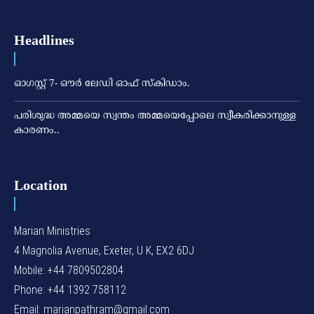
Headlines
ഓഗസ്റ്റ് 7- ഔര്‍ ലേഡി ഓഫ് സ്‌കിഡാം.
പരിശുദ്ധ അമ്മയെ സ്വന്തം അമ്മയെപ്പോലെ സ്വീകരിക്കാനുള്ള
കാരണം..
Location
Marian Ministries
4 Magnolia Avenue, Exeter, U K, EX2 6DJ
Mobile: +44 7809502804
Phone: +44 1392 758112
Email: marianpathram@gmail.com