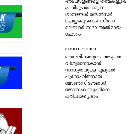
അടയാളങ്ങളെ തിന്മകളുടെ
പ്രതിരൂപമാക്കുന്ന
ഗാനങ്ങൾ സെൻസർ
ചെയ്യപ്പെടണം/ സീറോ
മലബാർ സഭാ അൽമായ
ഫോറം
GLOBAL CHURCH
അമേരിക്കയുടെ അടുത്ത
വിശുദ്ധനാകാൻ
സാധ്യതയുള്ള ദുലുത്ത്
പുരോഹിതനായ
മോൺസിഞ്ഞോർ
ജോസഫ് ബുഹിനെ
പരിചയപ്പെടാം .