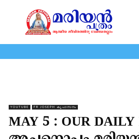
HOME
EDITORIAL
NEWS
MARIOLOGY
MARI
YOUTUBE
FR JOSEPH കൃപാസനം
MAY 5 : OUR DAIL