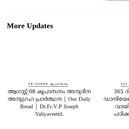
More Updates
FR JOSEPH കൃപാസനം
365
ആഗസ്റ്റ് 08 കൃപാസനം അനുദിന
365 ദ
അനുഗ്രഹ പ്രാർത്ഥന | Our Daily
ഡാനിയേ
Bread | Dr.Fr.V.P Joseph
വായിക
Valiyaveettil.
പഠിക്