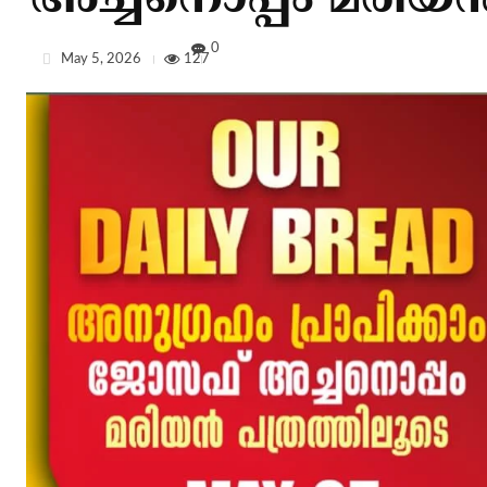
അച്ചനൊപ്പം മരിയൻ
0
May 5, 2026
127