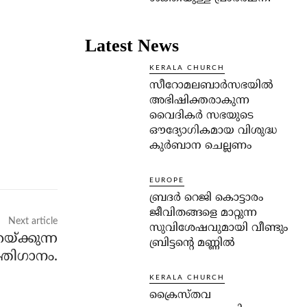
Latest News
KERALA CHURCH
സീറോമലബാർസഭയിൽ
അഭിഷിക്തരാകുന്ന
വൈദികർ സഭയുടെ
ഔദ്യോഗികമായ വിശുദ്ധ
കുർബാന ചെല്ലണം
EUROPE
ബ്രദർ റെജി കൊട്ടാരം
ജീവിതങ്ങളെ മാറ്റുന്ന
Next article
സുവിശേഷവുമായി വീണ്ടും
്ക്കുന്ന
ബ്രിട്ടന്റെ മണ്ണിൽ
തിഗാനം.
KERALA CHURCH
ക്രൈസ്തവ