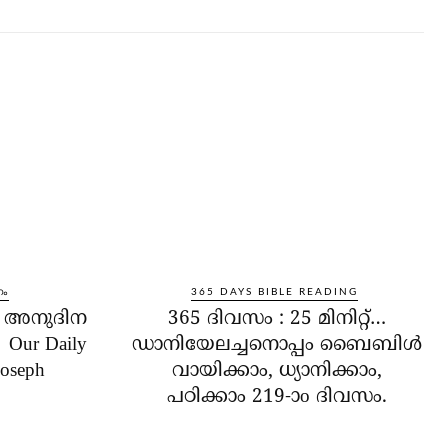
നം
365 DAYS BIBLE READING
ം അനുദിന
365 ദിവസം : 25 മിനിറ്റ്…
Our Daily
ഡാനിയേലച്ചനൊപ്പം ബൈബിൾ
Joseph
വായിക്കാം, ധ്യാനിക്കാം,
പഠിക്കാം 219-ാo ദിവസം.