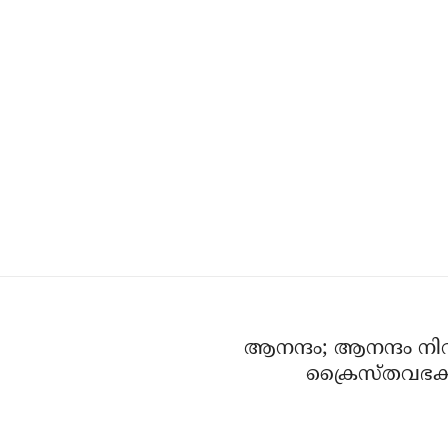
ആനന്ദം; ആനന്ദം നിറയ
ക്രൈസ്തവഭക്