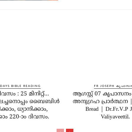
 DAYS BIBLE READING
FR JOSEPH കൃപാസ
ിവസം : 25 മിനിറ്റ്…
ആഗസ്റ്റ് 07 കൃപാസന
ലച്ചനൊപ്പം ബൈബിൾ
അനുഗ്രഹ പ്രാർത്ഥന | 
്കാം, ധ്യാനിക്കാം,
Bread | Dr.Fr.V.P 
കാം 220-ാo ദിവസം.
Valiyaveettil.