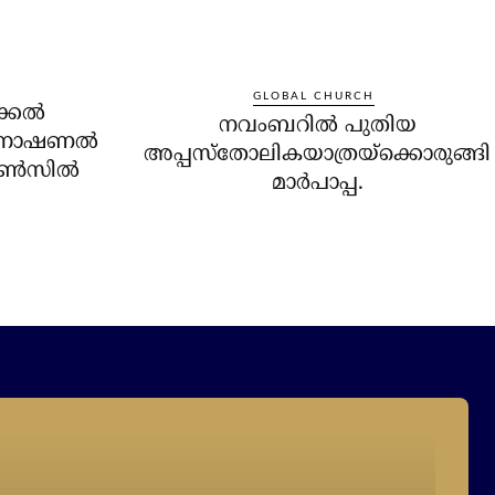
GLOBAL CHURCH
്കല്‍
നവംബറില്‍ പുതിയ
്‍നാഷണല്‍
അപ്പസ്‌തോലികയാത്രയ്‌ക്കൊരുങ്ങി
ൗണ്‍സില്‍
മാര്‍പാപ്പ.