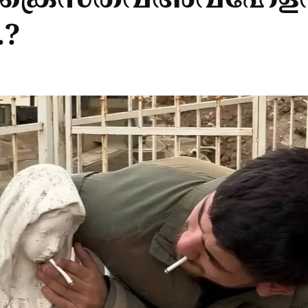
 ക്രൈസ്തവഅവഹേള
.?