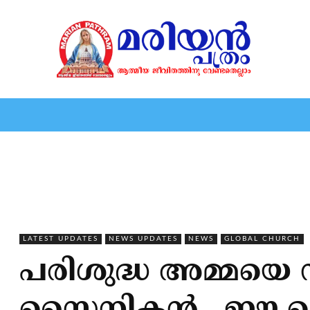
HOME
EDITORIAL
NEWS
MARIOLOGY
MARI
LATEST UPDATES
NEWS UPDATES
NEWS
GLOBAL CHURCH
പരിശുദ്ധ അമ്മയെ സി