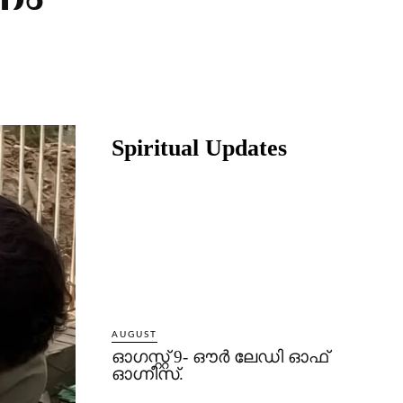
നം
Share
Spiritual Updates
AUGUST
ഓഗസ്റ്റ് 9- ഔര്‍ ലേഡി ഓഫ്
ഓഗ്നീസ്.