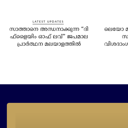
LATEST UPDATES
സാത്താനെ അന്ധനാക്കുന്ന “ദി
ലെയോ മാര
ഫ്‌ളൈയിം ഓഫ് ലവ്” ജപമാല
സന
പ്രാർത്ഥന മലയാളത്തിൽ
വിശദാംശങ