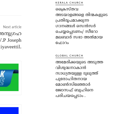
KERALA CHURCH
ക്രൈസ്തവ
അടയാളങ്ങളെ തിന്മകളുടെ
പ്രതിരൂപമാക്കുന്ന
ഗാനങ്ങൾ സെൻസർ
Next article
ചെയ്യപ്പെടണം/ സീറോ
അനുഗ്രഹ
മലബാർ സഭാ അൽമായ
V.P Joseph
ഫോറം
iyaveettil.
GLOBAL CHURCH
അമേരിക്കയുടെ അടുത്ത
വിശുദ്ധനാകാൻ
സാധ്യതയുള്ള ദുലുത്ത്
പുരോഹിതനായ
മോൺസിഞ്ഞോർ
ജോസഫ് ബുഹിനെ
പരിചയപ്പെടാം .