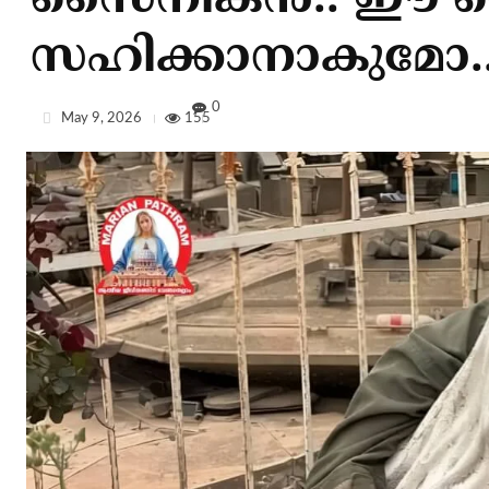
സൈനികന്‍.. ഈ
സഹിക്കാനാകുമോ.
0
May 9, 2026
155