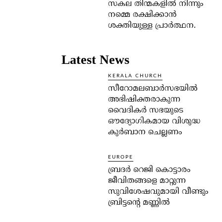
സകല തിന്മകളില്‍ നിന്നും
നമ്മെ രക്ഷിക്കാന്‍
ശക്തിയുള്ള പ്രാര്‍ത്ഥന.
Latest News
KERALA CHURCH
സീറോമലബാർസഭയിൽ
അഭിഷിക്തരാകുന്ന
വൈദികർ സഭയുടെ
ഔദ്യോഗികമായ വിശുദ്ധ
കുർബാന ചെല്ലണം
EUROPE
ബ്രദർ റെജി കൊട്ടാരം
ജീവിതങ്ങളെ മാറ്റുന്ന
സുവിശേഷവുമായി വീണ്ടും
ബ്രിട്ടന്റെ മണ്ണിൽ