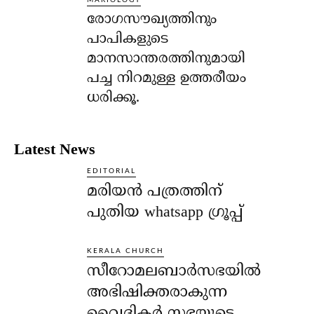
രോഗസൗഖ്യത്തിനും
പാപികളുടെ
മാനസാന്തരത്തിനുമായി
പച്ച നിറമുള്ള ഉത്തരീയം
ധരിക്കൂ.
Latest News
EDITORIAL
മരിയൻ പത്രത്തിന്
പുതിയ whatsapp ഗ്രൂപ്പ്
KERALA CHURCH
സീറോമലബാർസഭയിൽ
അഭിഷിക്തരാകുന്ന
വൈദികർ സഭയുടെ