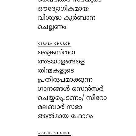
ഔദ്യോഗികമായ
വിശുദ്ധ കുർബാന
ചെല്ലണം
KERALA CHURCH
ക്രൈസ്തവ
അടയാളങ്ങളെ
തിന്മകളുടെ
പ്രതിരൂപമാക്കുന്ന
ഗാനങ്ങൾ സെൻസർ
ചെയ്യപ്പെടണം/ സീറോ
മലബാർ സഭാ
അൽമായ ഫോറം
GLOBAL CHURCH