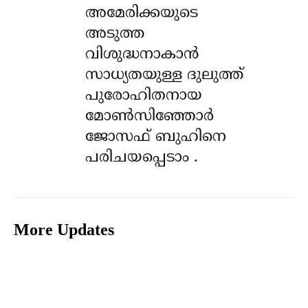
അമേരിക്കയുടെ
അടുത്ത
വിശുദ്ധനാകാൻ
സാധ്യതയുള്ള ദുലുത്ത്
പുരോഹിതനായ
മോൺസിഞ്ഞോർ
ജോസഫ് ബുഹിനെ
പരിചയപ്പെടാം .
More Updates