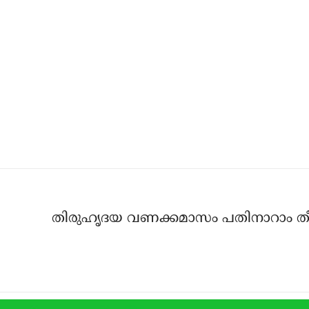
തിരുഹൃദയ വണക്കമാസം പതിനാറാം തീ