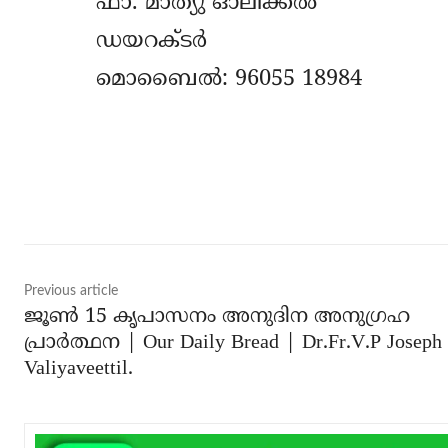
ഫാ. മാത്യു ഓലിക്കല്‍
ഡയറക്ടര്‍
മൊബൈല്‍: 96055 18984
Share
Previous article
ജൂൺ 15 കൃപാസനം അനുദിന അനുഗ്രഹ
പ്രാർത്ഥന | Our Daily Bread | Dr.Fr.V.P Joseph
Valiyaveettil.