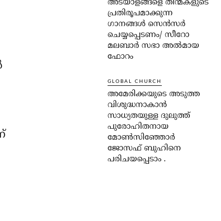
അടയാളങ്ങളെ തിന്മകളുടെ
പ്രതിരൂപമാക്കുന്ന
ഗാനങ്ങൾ സെൻസർ
ചെയ്യപ്പെടണം/ സീറോ
മലബാർ സഭാ അൽമായ
ഫോറം
‍
GLOBAL CHURCH
അമേരിക്കയുടെ അടുത്ത
വിശുദ്ധനാകാൻ
സാധ്യതയുള്ള ദുലുത്ത്
പുരോഹിതനായ
്
മോൺസിഞ്ഞോർ
ജോസഫ് ബുഹിനെ
പരിചയപ്പെടാം .