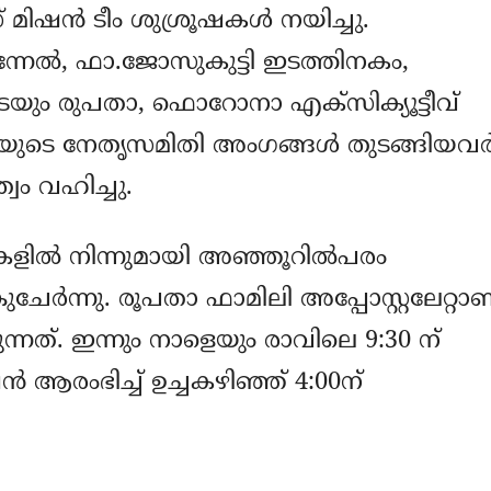
 മിഷന്‍ ടീം ശുശ്രൂഷകള്‍ നയിച്ചു.
േല്‍, ഫാ.ജോസുകുട്ടി ഇടത്തിനകം,
യും രുപതാ, ഫൊറോനാ എക്‌സിക്യൂട്ടീവ്
ുടെ നേതൃസമിതി അംഗങ്ങള്‍ തുടങ്ങിയവര്
വം വഹിച്ചു.
്‍ നിന്നുമായി അഞ്ഞൂറില്‍പരം
ചേര്‍ന്നു. രൂപതാ ഫാമിലി അപ്പോസ്റ്റലേറ്റാണ
ുന്നത്. ഇന്നും നാളെയും രാവിലെ 9:30 ന്
 ആരംഭിച്ച് ഉച്ചകഴിഞ്ഞ് 4:00ന്