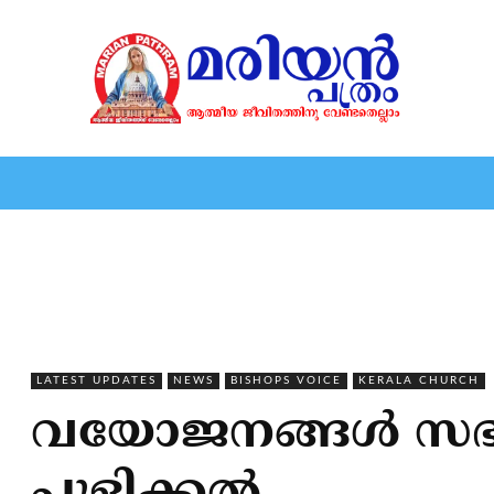
HOME
EDITORIAL
NEWS
MARIOLOGY
MARI
LATEST UPDATES
NEWS
BISHOPS VOICE
KERALA CHURCH
വയോജനങ്ങള്‍ സഭയു