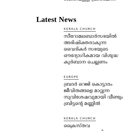
Latest News
KERALA CHURCH
സീറോമലബാർസഭയിൽ
അഭിഷിക്തരാകുന്ന
വൈദികർ സഭയുടെ
ഔദ്യോഗികമായ വിശുദ്ധ
കുർബാന ചെല്ലണം
EUROPE
ബ്രദർ റെജി കൊട്ടാരം
ജീവിതങ്ങളെ മാറ്റുന്ന
സുവിശേഷവുമായി വീണ്ടും
ബ്രിട്ടന്റെ മണ്ണിൽ
KERALA CHURCH
ക്രൈസ്തവ