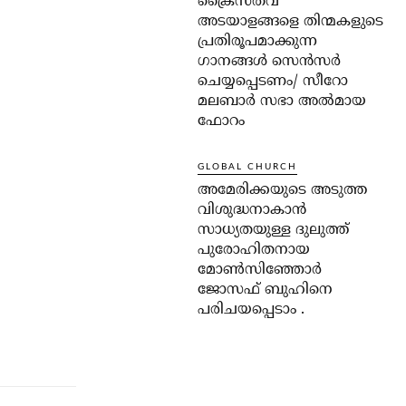
ക്രൈസ്തവ
അടയാളങ്ങളെ തിന്മകളുടെ
പ്രതിരൂപമാക്കുന്ന
ഗാനങ്ങൾ സെൻസർ
ചെയ്യപ്പെടണം/ സീറോ
മലബാർ സഭാ അൽമായ
ഫോറം
GLOBAL CHURCH
അമേരിക്കയുടെ അടുത്ത
വിശുദ്ധനാകാൻ
സാധ്യതയുള്ള ദുലുത്ത്
പുരോഹിതനായ
മോൺസിഞ്ഞോർ
ജോസഫ് ബുഹിനെ
പരിചയപ്പെടാം .