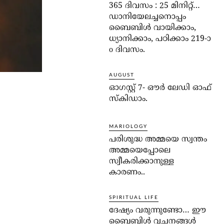
365 ദിവസം : 25 മിനിറ്റ്…
ഡാനിയേലച്ചനൊപ്പം
ബൈബിൾ വായിക്കാം,
ധ്യാനിക്കാം, പഠിക്കാം 219-ാ
o ദിവസം.
AUGUST
ഓഗസ്റ്റ് 7- ഔര്‍ ലേഡി ഓഫ്
സ്‌കിഡാം.
MARIOLOGY
പരിശുദ്ധ അമ്മയെ സ്വന്തം
അമ്മയെപ്പോലെ
സ്വീകരിക്കാനുള്ള
കാരണം..
SPIRITUAL LIFE
ദേഷ്യം വരുന്നുണ്ടോ… ഈ
ബൈബിള്‍ വചനങ്ങള്‍