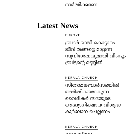
ഓര്‍മ്മിക്കണേ..
Latest News
EUROPE
ബ്രദർ റെജി കൊട്ടാരം
ജീവിതങ്ങളെ മാറ്റുന്ന
സുവിശേഷവുമായി വീണ്ടും
ബ്രിട്ടന്റെ മണ്ണിൽ
KERALA CHURCH
സീറോമലബാർസഭയിൽ
അഭിഷിക്തരാകുന്ന
വൈദികർ സഭയുടെ
ഔദ്യോഗികമായ വിശുദ്ധ
കുർബാന ചെല്ലണം
KERALA CHURCH