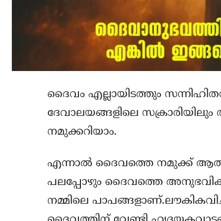
ദൈവം എല്ലായിടത്തും സന്നിഹിതന
ദേവാലയങ്ങളിലെ സക്രാരിയിലും അള
നമുക്കറിയാം.
എന്നാല്‍ ദൈവത്തെ നമുക്ക് ആത്മ
പലപ്പോഴും ദൈവത്തെ അനുഭവിക്കാന
നമ്മിലെ പാപങ്ങളാണ്.ലൗകികവി
ദൈവത്തിന് വേണ്ടി ഹൃദയകവാടങ്ങള