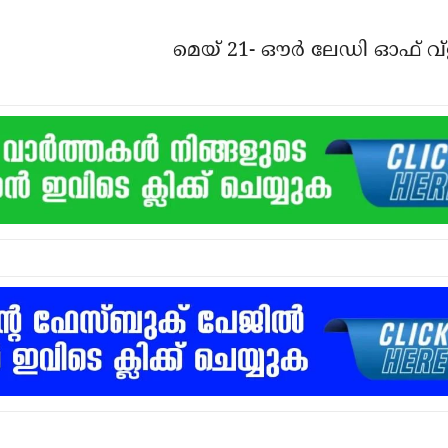
മെയ് 21- ഔര്‍ ലേഡി ഓഫ് വ്