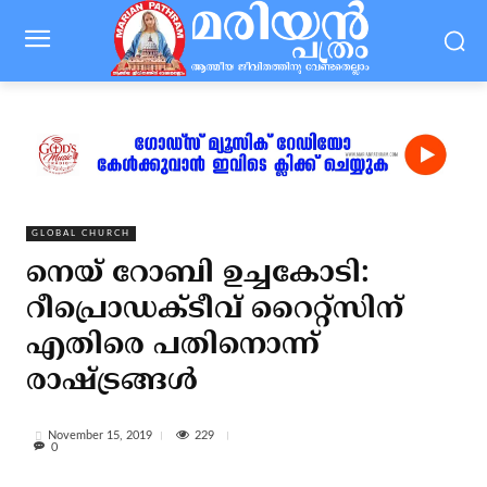
GLOBAL CHURCH
നെയ് റോബി ഉച്ചകോടി:
റീപ്രൊഡക്ടീവ് റൈറ്റ്‌സിന്
എതിരെ പതിനൊന്ന്
രാഷ്ട്രങ്ങള്‍
229
November 15, 2019
0