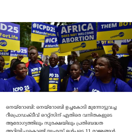
നെയ്‌റോബി: നെയ്‌റോബി ഉച്ചകോടി മുന്നോട്ടുവച്ച
റീപ്രൊഡക്ടീവ് റെറ്റ്‌സിന് എതിരെ വനിതകളുടെ
ആരോഗ്യത്തിലും സുരക്ഷയിലും പ്രതിബദ്ധത
അറിയിച്ചുകൊണ്ട് യുഎസ് ഉള്‍പ്പടെ 11 രാജ്യങ്ങള്‍