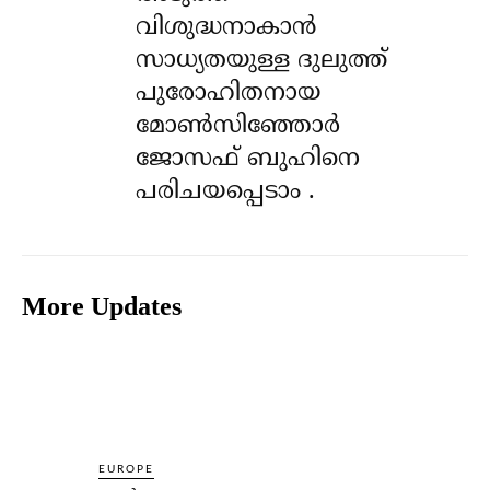
വിശുദ്ധനാകാൻ
സാധ്യതയുള്ള ദുലുത്ത്
പുരോഹിതനായ
മോൺസിഞ്ഞോർ
ജോസഫ് ബുഹിനെ
പരിചയപ്പെടാം .
More Updates
EUROPE