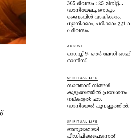
365 ദിവസം : 25 മിനിറ്റ്…
ഡാനിയേലച്ചനൊപ്പം
ബൈബിൾ വായിക്കാം,
ധ്യാനിക്കാം, പഠിക്കാം 221-ാ
o ദിവസം.
AUGUST
ഓഗസ്റ്റ് 9- ഔര്‍ ലേഡി ഓഫ്
ഓഗ്നീസ്.
SPIRITUAL LIFE
സാത്താന് നിങ്ങള്‍
കുടുംബത്തില്‍ പ്രവേശനം
നല്കരുത്: ഫാ.
ഡാനിയേല്‍ പൂവണ്ണത്തില്‍.
്
SPIRITUAL LIFE
അന്യായമായി
പീഡിപ്പിക്കപ്പെടുന്നത്