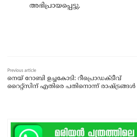
അഭിപ്രായപ്പെട്ടു.
Share
Previous article
നെയ് റോബി ഉച്ചകോടി: റീപ്രൊഡക്ടീവ്
റൈറ്റ്‌സിന് എതിരെ പതിനൊന്ന് രാഷ്ട്രങ്ങള്‍