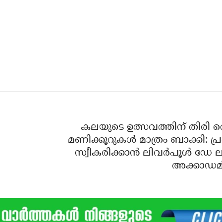
കലയുടെ ഉത്സവത്തിന് തിരി
മണിക്കൂറുകൾ മാത്രം ബാക്കി: പ
സ്വീകരിക്കാൻ ലിവർപൂൾ ഡേ 
അക്കാഡമി