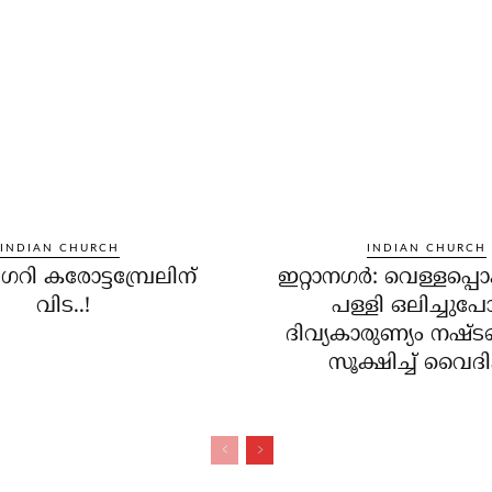
INDIAN CHURCH
INDIAN CHURCH
്രിഗറി കരോട്ടമ്പ്രേലിന്
ഇറ്റാനഗര്‍: വെള്ളപ്പൊ
വിട..!
പള്ളി ഒലിച്ചുപ
ദിവ്യകാരുണ്യം നഷ്ട
സൂക്ഷിച്ച് വൈദിക