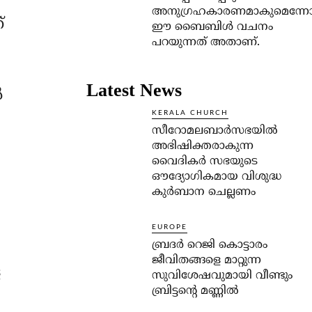
അനുഗ്രഹകാരണമാകുമെന്ന
്
ഈ ബൈബിള്‍ വചനം
പറയുന്നത് അതാണ്.
Latest News
‍
KERALA CHURCH
സീറോമലബാർസഭയിൽ
അഭിഷിക്തരാകുന്ന
വൈദികർ സഭയുടെ
ഔദ്യോഗികമായ വിശുദ്ധ
കുർബാന ചെല്ലണം
EUROPE
ബ്രദർ റെജി കൊട്ടാരം
ജീവിതങ്ങളെ മാറ്റുന്ന
ള
സുവിശേഷവുമായി വീണ്ടും
ബ്രിട്ടന്റെ മണ്ണിൽ