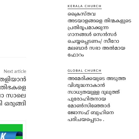
KERALA CHURCH
ക്രൈസ്തവ
അടയാളങ്ങളെ തിന്മകളുടെ
പ്രതിരൂപമാക്കുന്ന
ഗാനങ്ങൾ സെൻസർ
ചെയ്യപ്പെടണം/ സീറോ
മലബാർ സഭാ അൽമായ
ഫോറം
GLOBAL CHURCH
Next article
അമേരിക്കയുടെ അടുത്ത
 തെളിയാൻ
വിശുദ്ധനാകാൻ
്രതിഭകളെ
സാധ്യതയുള്ള ദുലുത്ത്
ലാ സാലെ
പുരോഹിതനായ
 ഒരുങ്ങി
മോൺസിഞ്ഞോർ
ജോസഫ് ബുഹിനെ
പരിചയപ്പെടാം .