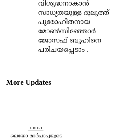
വിശുദ്ധനാകാൻ
സാധ്യതയുള്ള ദുലുത്ത്
പുരോഹിതനായ
മോൺസിഞ്ഞോർ
ജോസഫ് ബുഹിനെ
പരിചയപ്പെടാം .
More Updates
EUROPE
ലെയോ മാര്‍പാപ്പയുടെ