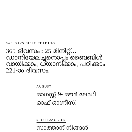
365 DAYS BIBLE READING
365 ദിവസം : 25 മിനിറ്റ്…
ഡാനിയേലച്ചനൊപ്പം ബൈബിൾ
വായിക്കാം, ധ്യാനിക്കാം, പഠിക്കാം
221-ാo ദിവസം.
AUGUST
ഓഗസ്റ്റ് 9- ഔര്‍ ലേഡി
ഓഫ് ഓഗ്നീസ്.
SPIRITUAL LIFE
സാത്താന് നിങ്ങള്‍