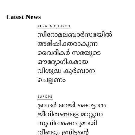
Latest News
KERALA CHURCH
സീറോമലബാർസഭയിൽ
അഭിഷിക്തരാകുന്ന
വൈദികർ സഭയുടെ
ഔദ്യോഗികമായ
വിശുദ്ധ കുർബാന
ചെല്ലണം
EUROPE
ബ്രദർ റെജി കൊട്ടാരം
ജീവിതങ്ങളെ മാറ്റുന്ന
സുവിശേഷവുമായി
വീണ്ടും ബ്രിട്ടന്റെ