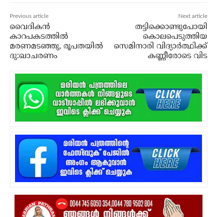
Previous article
Next article
വൈദികന്‍
തട്ടിക്കൊണ്ടുപോയി
കാറപകടത്തില്‍
കൊലപെടുത്തിയ
മരണമടഞ്ഞു, രൂപതയില്‍
സെമിനാരി വിദ്യാര്‍ത്ഥിക്ക്
ദു:ഖാചരണം
കണ്ണീരോടെ വിട