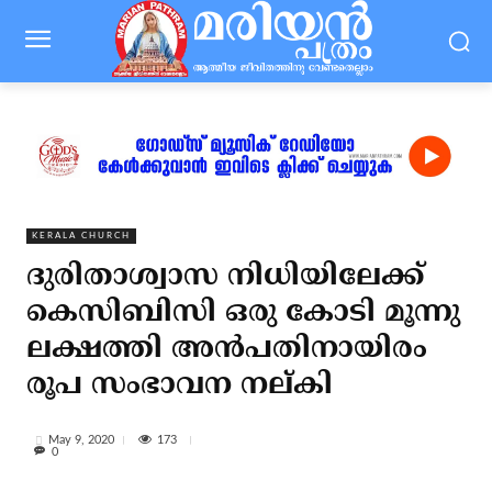
KERALA CHURCH
ദുരിതാശ്വാസ നിധിയിലേക്ക്
കെസിബിസി ഒരു കോടി മൂന്നു
ലക്ഷത്തി അന്‍പതിനായിരം
രൂപ സംഭാവന നല്കി
173
May 9, 2020
0