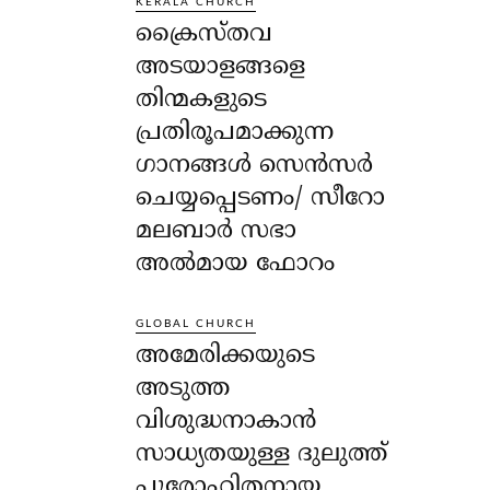
KERALA CHURCH
ക്രൈസ്തവ
അടയാളങ്ങളെ
തിന്മകളുടെ
പ്രതിരൂപമാക്കുന്ന
ഗാനങ്ങൾ സെൻസർ
ചെയ്യപ്പെടണം/ സീറോ
മലബാർ സഭാ
അൽമായ ഫോറം
GLOBAL CHURCH
അമേരിക്കയുടെ
അടുത്ത
വിശുദ്ധനാകാൻ
സാധ്യതയുള്ള ദുലുത്ത്
പുരോഹിതനായ