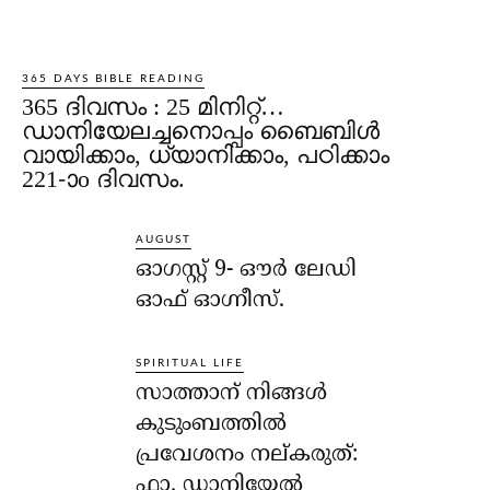
365 DAYS BIBLE READING
365 ദിവസം : 25 മിനിറ്റ്…
ഡാനിയേലച്ചനൊപ്പം ബൈബിൾ
വായിക്കാം, ധ്യാനിക്കാം, പഠിക്കാം
221-ാo ദിവസം.
AUGUST
ഓഗസ്റ്റ് 9- ഔര്‍ ലേഡി
ഓഫ് ഓഗ്നീസ്.
SPIRITUAL LIFE
സാത്താന് നിങ്ങള്‍
കുടുംബത്തില്‍
പ്രവേശനം നല്കരുത്:
ഫാ. ഡാനിയേല്‍