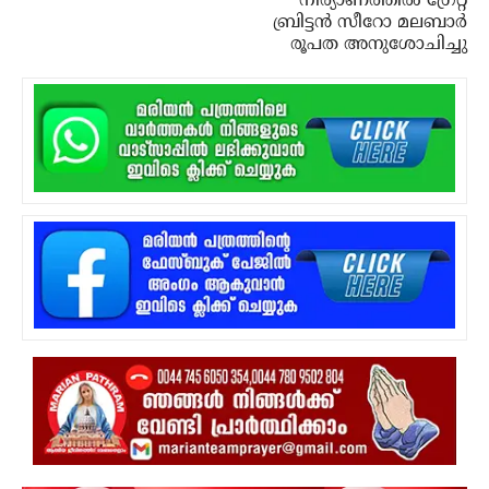
നിര്യാണത്തിൽ ഗ്രേറ്റ്
ബ്രിട്ടൻ സീറോ മലബാർ
രൂപത അനുശോചിച്ചു