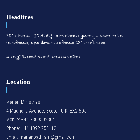
Headlines
365 ദിവസം : 25 മിനിറ്റ്…ഡാനിയേലച്ചനൊപ്പം ബൈബിൾ
വായിക്കാം, ധ്യാനിക്കാം, പഠിക്കാം 221-ാo ദിവസം.
ഓഗസ്റ്റ് 9- ഔര്‍ ലേഡി ഓഫ് ഓഗ്നീസ്.
Location
Marian Ministries
4 Magnolia Avenue, Exeter, U K, EX2 6DJ
Mobile: +44 7809502804
Phone: +44 1392 758112
Email: marianpathram@gmail.com