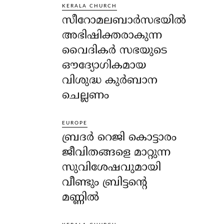
KERALA CHURCH
സീറോമലബാർസഭയിൽ
അഭിഷിക്തരാകുന്ന
വൈദികർ സഭയുടെ
ഔദ്യോഗികമായ
വിശുദ്ധ കുർബാന
ചെല്ലണം
EUROPE
ബ്രദർ റെജി കൊട്ടാരം
ജീവിതങ്ങളെ മാറ്റുന്ന
സുവിശേഷവുമായി
വീണ്ടും ബ്രിട്ടന്റെ
മണ്ണിൽ