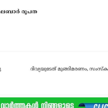
റോ മലബാർ രൂപത
ു
ദിവ്യയുടേത് മുങ്ങിമരണം, സംസ്‌ക