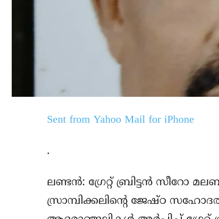
Sent from Yahoo Mail for iPhone
.
ലണ്ടൻ: ഗ്രേറ്റ് ബ്രിട്ടൻ സീറോ
സ്രാമ്പിക്കലിന്റെ ജേഷ്ഠ സഹോദരൻ