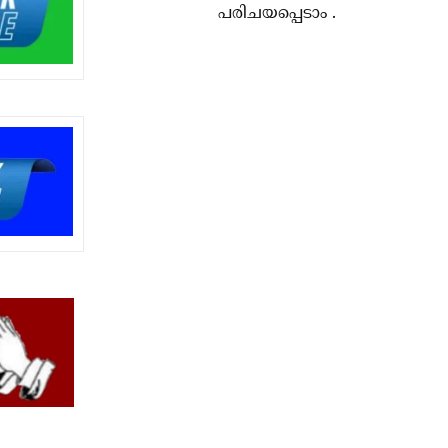
പരിചയപ്പെടാം .