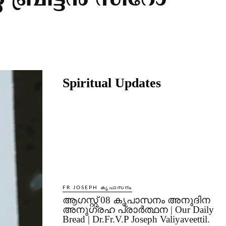
റ് ബ്രിട്ടൻ സീറോ
Share
Spiritual Updates
FR JOSEPH കൃപാസനം
ആഗസ്റ്റ് 08 കൃപാസനം അനുദിന
അനുഗ്രഹ പ്രാർത്ഥന | Our Daily
Bread | Dr.Fr.V.P Joseph Valiyaveettil.