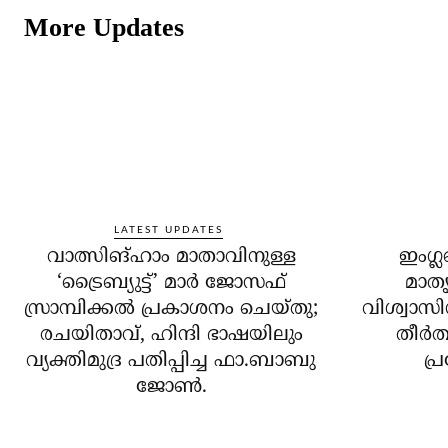
More Updates
LATEST UPDATES
വാത്സിങ്ഹാം മാതാവിനുള്ള
ഇംഗ്
‘ട്രൈബ്യുട്ട്’ മാർ ജോസഫ്
മാത
സ്രാമ്പിക്കൽ പ്രകാശനം ചെയ്തു;
വിശ്വാസ
രചയിതാവ്, ഹിന്ദി ഭാഷയിലും
തീർത
വ്യക്തിമുദ്ര പതിപ്പിച്ച ഫാ.ബാബു
പ
ജോൺ.