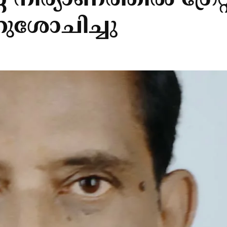
െ നിര്യാണത്തിൽ ഗ്രേറ്
ശോചിച്ചു