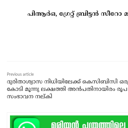
പിആർഒ, ഗ്രേറ്റ് ബ്രിട്ടൻ സീ
Share
Previous article
ദുരിതാശ്വാസ നിധിയിലേക്ക് കെസിബിസി ഒര
കോടി മൂന്നു ലക്ഷത്തി അന്‍പതിനായിരം രൂപ
സംഭാവന നല്കി