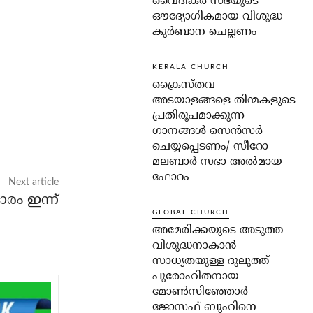
വൈദികർ സഭയുടെ
ഔദ്യോഗികമായ വിശുദ്ധ
കുർബാന ചെല്ലണം
KERALA CHURCH
ക്രൈസ്തവ
അടയാളങ്ങളെ തിന്മകളുടെ
പ്രതിരൂപമാക്കുന്ന
ഗാനങ്ങൾ സെൻസർ
ചെയ്യപ്പെടണം/ സീറോ
മലബാർ സഭാ അൽമായ
ഫോറം
Next article
ാരം ഇന്ന്
GLOBAL CHURCH
അമേരിക്കയുടെ അടുത്ത
വിശുദ്ധനാകാൻ
സാധ്യതയുള്ള ദുലുത്ത്
പുരോഹിതനായ
മോൺസിഞ്ഞോർ
ജോസഫ് ബുഹിനെ