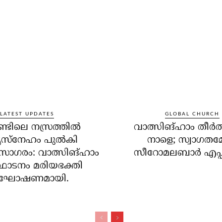
LATEST UPDATES
GLOBAL CHURCH
ലണ്ടിലെ നസ്രത്തിൽ
വാത്സിങ്ഹാം തീർത
ൃസ്നേഹം പുൽകി
നാളെ; സ്വാഗത
ിസാഗരം: വാത്സിങ്ഹാം
സീറോമലബാർ എപ്പാ
്ഥാടനം മരിയഭക്തി
്രഘോഷണമായി.