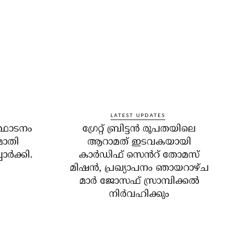
LATEST UPDATES
്ഥാടനം
ഗ്രേറ്റ് ബ്രിട്ടൻ രൂപതയിലെ
മോതി
ആറാമത് ഇടവകയായി
ർക്കി.
കാർഡിഫ് സെൻറ് തോമസ്
മിഷൻ, പ്രഖ്യാപനം ഞായറാഴ്ച
മാർ ജോസഫ് സ്രാമ്പിക്കൽ
നിർവഹിക്കും