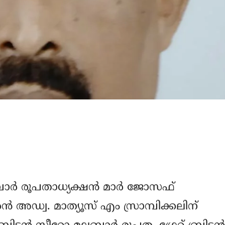
 മലബാർ രൂപതാധ്യക്ഷൻ മാർ ജോസഫ്
 അഡ്വ. മാത്യൂസ് എം സ്രാമ്പിക്കലിന്