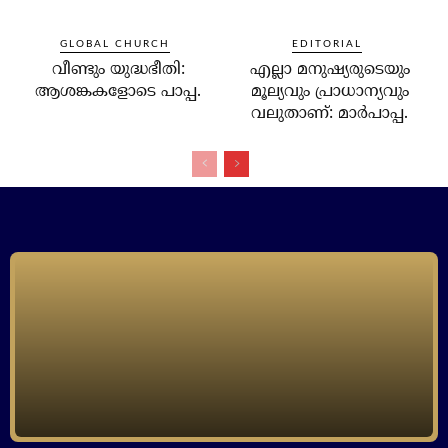
GLOBAL CHURCH
EDITORIAL
വീണ്ടും യുദ്ധഭീതി:
എല്ലാ മനുഷ്യരുടെയും
ആശങ്കകളോടെ പാപ്പ.
മൂല്യവും പ്രാധാന്യവും
വലുതാണ്: മാര്‍പാപ്പ.