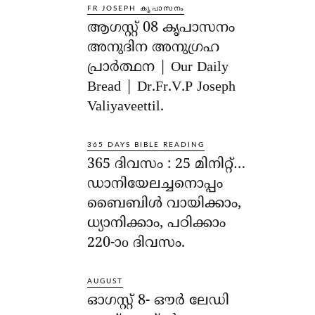
FR JOSEPH കൃപാസനം
ആഗസ്റ്റ് 08 കൃപാസനം
അനുദിന അനുഗ്രഹ
പ്രാർത്ഥന | Our Daily
Bread | Dr.Fr.V.P Joseph
Valiyaveettil.
365 DAYS BIBLE READING
365 ദിവസം : 25 മിനിറ്റ്…
ഡാനിയേലച്ചനൊപ്പം
ബൈബിൾ വായിക്കാം,
ധ്യാനിക്കാം, പഠിക്കാം
220-ാo ദിവസം.
AUGUST
ഓഗസ്റ്റ് 8- ഔര്‍ ലേഡി