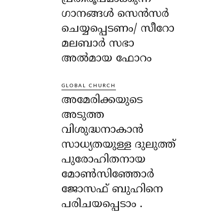
ഗാനങ്ങൾ സെൻസർ
ചെയ്യപ്പെടണം/ സീറോ
മലബാർ സഭാ
അൽമായ ഫോറം
GLOBAL CHURCH
അമേരിക്കയുടെ
അടുത്ത
വിശുദ്ധനാകാൻ
സാധ്യതയുള്ള ദുലുത്ത്
പുരോഹിതനായ
മോൺസിഞ്ഞോർ
ജോസഫ് ബുഹിനെ
പരിചയപ്പെടാം .