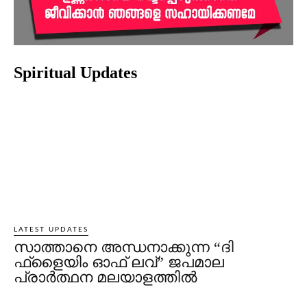
Spiritual Updates
LATEST UPDATES
സാത്താനെ അന്ധനാക്കുന്ന “ദി
ഫ്‌ളൈയിം ഓഫ് ലവ്” ജപമാല
പ്രാർത്ഥന മലയാളത്തിൽ