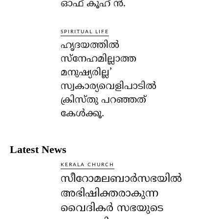
ഓഫ് കൂഹ് ന്‍.
SPIRITUAL LIFE
ഹൃദയത്തില്‍
സ്‌നേഹമില്ലാത്ത
മനുഷ്യരില്ല’
സ്വകാര്യവെളിപാടില്‍
ക്രിസ്തു പറഞ്ഞത്
കേള്‍ക്കൂ.
Latest News
KERALA CHURCH
സീറോമലബാർസഭയിൽ
അഭിഷിക്തരാകുന്ന
വൈദികർ സഭയുടെ