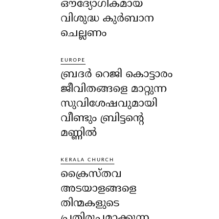
ഔദ്യോഗികമായ
വിശുദ്ധ കുർബാന
ചെല്ലണം
EUROPE
ബ്രദർ റെജി കൊട്ടാരം
ജീവിതങ്ങളെ മാറ്റുന്ന
സുവിശേഷവുമായി
വീണ്ടും ബ്രിട്ടന്റെ
മണ്ണിൽ
KERALA CHURCH
ക്രൈസ്തവ
അടയാളങ്ങളെ
തിന്മകളുടെ
പ്രതിരൂപമാക്കുന്ന