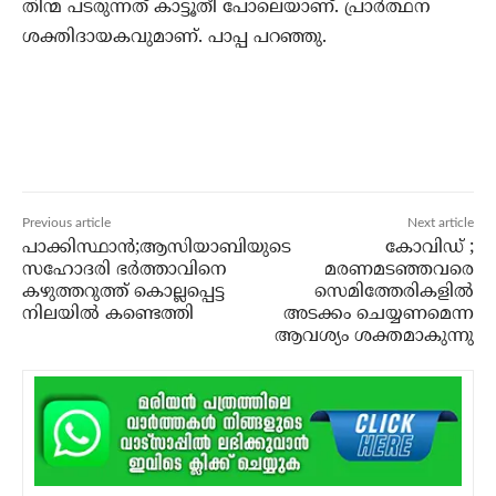
തിന്മ പടരുന്നത് കാട്ടൂതീ പോലെയാണ്. പ്രാര്‍ത്ഥന
ശക്തിദായകവുമാണ്. പാപ്പ പറഞ്ഞു.
Previous article
Next article
പാക്കിസ്ഥാന്‍;ആസിയാബിയുടെ
കോവിഡ് ;
സഹോദരി ഭര്‍ത്താവിനെ
മരണമടഞ്ഞവരെ
കഴുത്തറുത്ത് കൊല്ലപ്പെട്ട
സെമിത്തേരികളില്‍
നിലയില്‍ കണ്ടെത്തി
അടക്കം ചെയ്യണമെന്ന
ആവശ്യം ശക്തമാകുന്നു