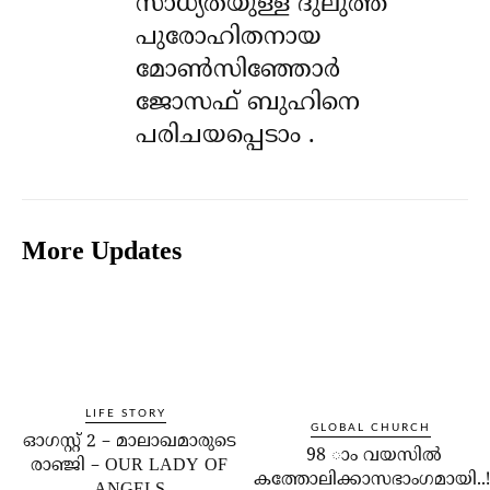
സാധ്യതയുള്ള ദുലുത്ത്
പുരോഹിതനായ
മോൺസിഞ്ഞോർ
ജോസഫ് ബുഹിനെ
പരിചയപ്പെടാം .
More Updates
LIFE STORY
GLOBAL CHURCH
ഓഗസ്റ്റ് 2 – മാലാഖമാരുടെ
98 ാം വയസില്‍
രാഞ്ജി – OUR LADY OF
കത്തോലിക്കാസഭാംഗമായി..!
ANGELS