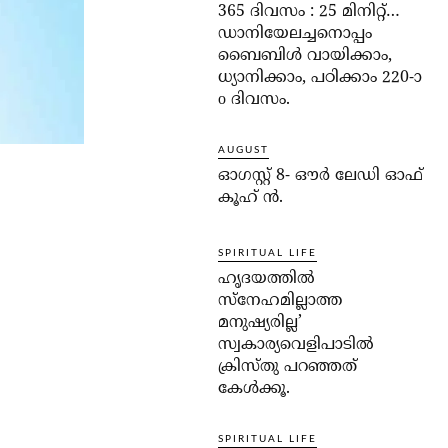
365 ദിവസം : 25 മിനിറ്റ്…
ഡാനിയേലച്ചനൊപ്പം
ബൈബിൾ വായിക്കാം,
ധ്യാനിക്കാം, പഠിക്കാം 220-ാ
o ദിവസം.
AUGUST
ഓഗസ്റ്റ് 8- ഔര്‍ ലേഡി ഓഫ്
കൂഹ് ന്‍.
SPIRITUAL LIFE
ഹൃദയത്തില്‍
സ്‌നേഹമില്ലാത്ത
മനുഷ്യരില്ല’
സ്വകാര്യവെളിപാടില്‍
ക്രിസ്തു പറഞ്ഞത്
കേള്‍ക്കൂ.
SPIRITUAL LIFE