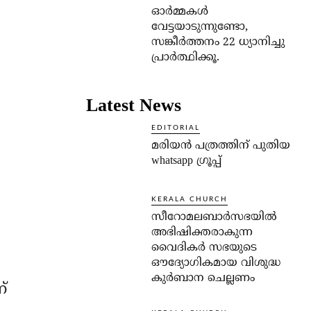
ഓര്‍മ്മകള്‍
വേട്ടയാടുന്നുണ്ടോ,
സങ്കീര്‍ത്തനം 22 ധ്യാനിച്ചു
പ്രാര്‍ത്ഥിക്കൂ.
Latest News
EDITORIAL
മരിയൻ പത്രത്തിന് പുതിയ
whatsapp ഗ്രൂപ്പ്
KERALA CHURCH
സീറോമലബാർസഭയിൽ
അഭിഷിക്തരാകുന്ന
വൈദികർ സഭയുടെ
ഔദ്യോഗികമായ വിശുദ്ധ
കുർബാന ചെല്ലണം
്