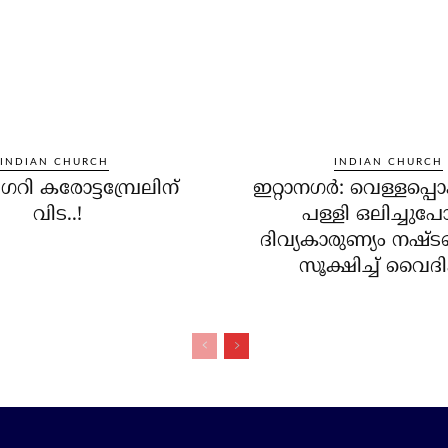
INDIAN CHURCH
INDIAN CHURCH
്രിഗറി കരോട്ടമ്പ്രേലിന്
ഇറ്റാനഗര്‍: വെള്ളപ്പൊ
വിട..!
പള്ളി ഒലിച്ചുപ
ദിവ്യകാരുണ്യം നഷ്ട
സൂക്ഷിച്ച് വൈദിക