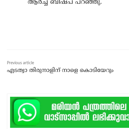
ആര്‍ച്ച് ബിഷപ് പറഞ്ഞു.
Share
Previous article
എടത്വാ തിരുനാളിന് നാളെ കൊടിയേറും