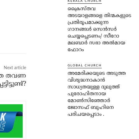
KERALA CHURCH
ക്രൈസ്തവ
അടയാളങ്ങളെ തിന്മകളുടെ
പ്രതിരൂപമാക്കുന്ന
ഗാനങ്ങൾ സെൻസർ
ചെയ്യപ്പെടണം/ സീറോ
മലബാർ സഭാ അൽമായ
ഫോറം
GLOBAL CHURCH
Next article
അമേരിക്കയുടെ അടുത്ത
എത്ര തവണ
വിശുദ്ധനാകാൻ
്ടിട്ടുണ്ട്?
സാധ്യതയുള്ള ദുലുത്ത്
പുരോഹിതനായ
മോൺസിഞ്ഞോർ
ജോസഫ് ബുഹിനെ
പരിചയപ്പെടാം .