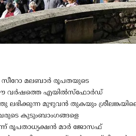
ട്ടൺ സീറോ മലബാർ രൂപതയുടെ
്ന ഈ വർഷത്തെ എയിൽസ്‌ഫോർഡ്
ു ലഭിക്കുന്ന മുഴുവൻ തുകയും ശ്രീലങ്കയില
രുടെ കുടുംബാംഗങ്ങളെ
്ന് രൂപതാധ്യക്ഷൻ മാർ ജോസഫ്