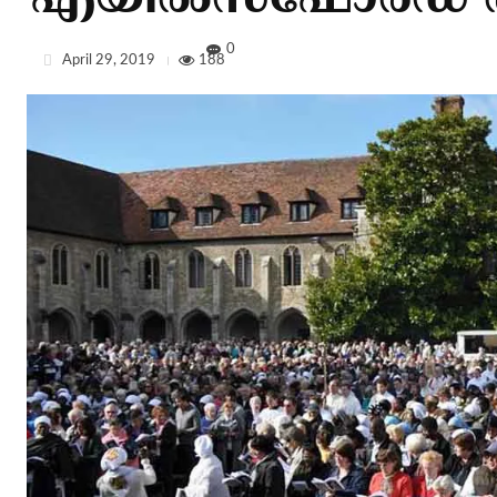
എയിൽസ്‌ഫോർഡ് 
0
April 29, 2019
188