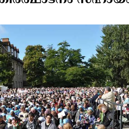
തീർത്ഥാടനം സഹായ