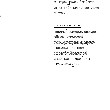
ചെയ്യപ്പെടണം/ സീറോ
മലബാർ സഭാ അൽമായ
ഫോറം
െ
GLOBAL CHURCH
അമേരിക്കയുടെ അടുത്ത
വിശുദ്ധനാകാൻ
സാധ്യതയുള്ള ദുലുത്ത്
പുരോഹിതനായ
മോൺസിഞ്ഞോർ
ജോസഫ് ബുഹിനെ
പരിചയപ്പെടാം .