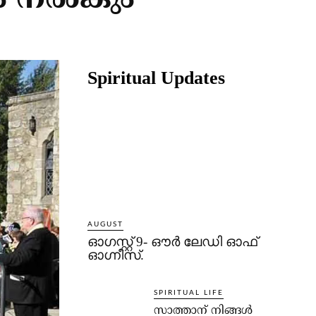
ം നൽകും
Share
Spiritual Updates
AUGUST
ഓഗസ്റ്റ് 9- ഔര്‍ ലേഡി ഓഫ്
ഓഗ്നീസ്.
SPIRITUAL LIFE
സാത്താന് നിങ്ങള്‍