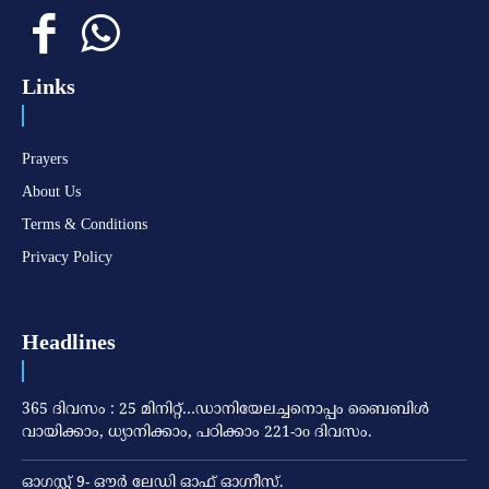
Links
Prayers
About Us
Terms & Conditions
Privacy Policy
Headlines
365 ദിവസം : 25 മിനിറ്റ്…ഡാനിയേലച്ചനൊപ്പം ബൈബിൾ
വായിക്കാം, ധ്യാനിക്കാം, പഠിക്കാം 221-ാo ദിവസം.
ഓഗസ്റ്റ് 9- ഔര്‍ ലേഡി ഓഫ് ഓഗ്നീസ്.