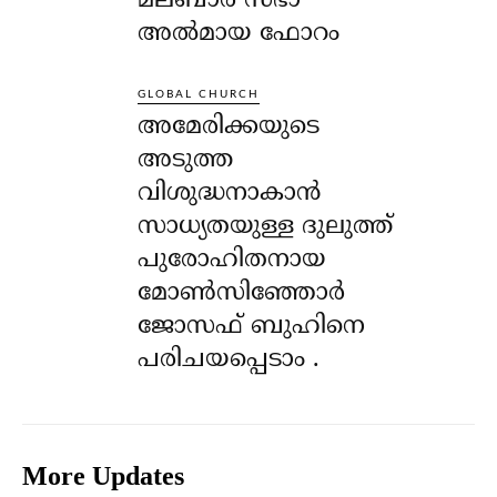
മലബാർ സഭാ
അൽമായ ഫോറം
GLOBAL CHURCH
അമേരിക്കയുടെ
അടുത്ത
വിശുദ്ധനാകാൻ
സാധ്യതയുള്ള ദുലുത്ത്
പുരോഹിതനായ
മോൺസിഞ്ഞോർ
ജോസഫ് ബുഹിനെ
പരിചയപ്പെടാം .
More Updates