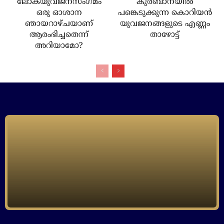
ലോകയുവജനസംഗമം
കുര്‍ബാനയില്‍
ഒരു ഓശാന
പങ്കെടുക്കുന്ന കൊറിയന്‍
ഞായറാഴ്ചയാണ്
യുവജനങ്ങളുടെ എണ്ണം
ആരംഭിച്ചതെന്ന്
താഴോട്ട്
അറിയാമോ?