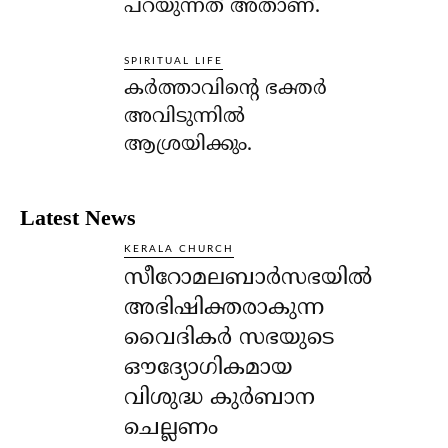
പറയുന്നത് അതാണ്.
SPIRITUAL LIFE
കര്‍ത്താവിന്റെ ഭക്തര്‍
അവിടുന്നില്‍
ആശ്രയിക്കും.
Latest News
KERALA CHURCH
സീറോമലബാർസഭയിൽ
അഭിഷിക്തരാകുന്ന
വൈദികർ സഭയുടെ
ഔദ്യോഗികമായ
വിശുദ്ധ കുർബാന
ചെല്ലണം