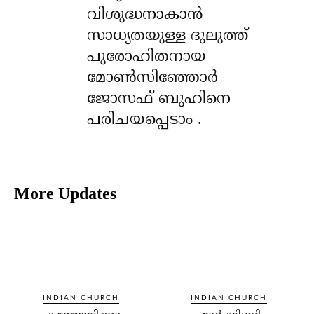
വിശുദ്ധനാകാൻ
സാധ്യതയുള്ള ദുലുത്ത്
പുരോഹിതനായ
മോൺസിഞ്ഞോർ
ജോസഫ് ബുഹിനെ
പരിചയപ്പെടാം .
More Updates
INDIAN CHURCH
INDIAN CHURCH