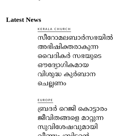
Latest News
KERALA CHURCH
സീറോമലബാർസഭയിൽ
അഭിഷിക്തരാകുന്ന
വൈദികർ സഭയുടെ
ഔദ്യോഗികമായ
വിശുദ്ധ കുർബാന
ചെല്ലണം
EUROPE
ബ്രദർ റെജി കൊട്ടാരം
ജീവിതങ്ങളെ മാറ്റുന്ന
സുവിശേഷവുമായി