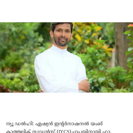
ന്യൂ ഡല്‍ഹി: ഏഷ്യന്‍ ഇന്റര്‍നാഷനല്‍ യംങ്
കാത്തലിക് സ്റ്റുഡന്റസ് (IYCS)ചാപ്ലയിനായി ഫാ.