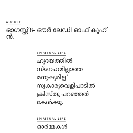
AUGUST
ഓഗസ്റ്റ് 8- ഔര്‍ ലേഡി ഓഫ് കൂഹ്
ന്‍.
SPIRITUAL LIFE
ഹൃദയത്തില്‍
സ്‌നേഹമില്ലാത്ത
മനുഷ്യരില്ല’
സ്വകാര്യവെളിപാടില്‍
ക്രിസ്തു പറഞ്ഞത്
കേള്‍ക്കൂ.
SPIRITUAL LIFE
ഓര്‍മ്മകള്‍