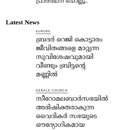
പ്രാര്‍ത്ഥന ചൊല്ലൂ..
Latest News
EUROPE
ബ്രദർ റെജി കൊട്ടാരം
ജീവിതങ്ങളെ മാറ്റുന്ന
സുവിശേഷവുമായി
വീണ്ടും ബ്രിട്ടന്റെ
മണ്ണിൽ
KERALA CHURCH
സീറോമലബാർസഭയിൽ
അഭിഷിക്തരാകുന്ന
വൈദികർ സഭയുടെ
ഔദ്യോഗികമായ