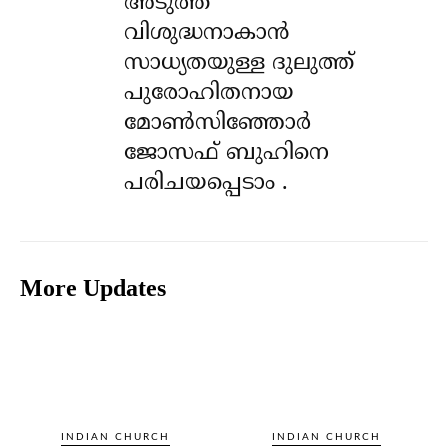
അടുത്ത
വിശുദ്ധനാകാൻ
സാധ്യതയുള്ള ദുലുത്ത്
പുരോഹിതനായ
മോൺസിഞ്ഞോർ
ജോസഫ് ബുഹിനെ
പരിചയപ്പെടാം .
More Updates
INDIAN CHURCH
INDIAN CHURCH