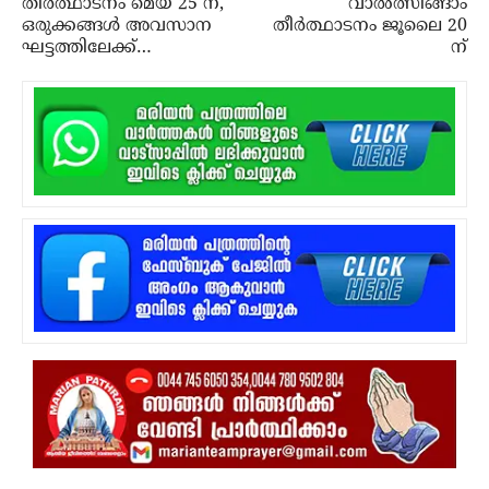
തീർത്ഥാടനം മെയ് 25 ന്,
വാൽത്സിങ്ങാം
ഒരുക്കങ്ങൾ അവസാന
തീര്‍ത്ഥാടനം ജൂലൈ 20
ഘട്ടത്തിലേക്ക്…
ന്