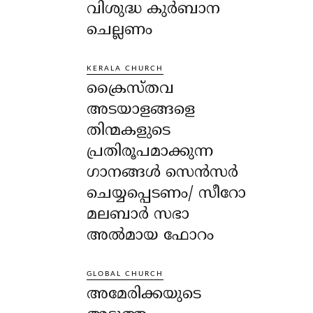
വിശുദ്ധ കുർബാന
ചെല്ലണം
KERALA CHURCH
ക്രൈസ്തവ
അടയാളങ്ങളെ
തിന്മകളുടെ
പ്രതിരൂപമാക്കുന്ന
ഗാനങ്ങൾ സെൻസർ
ചെയ്യപ്പെടണം/ സീറോ
മലബാർ സഭാ
അൽമായ ഫോറം
GLOBAL CHURCH
അമേരിക്കയുടെ