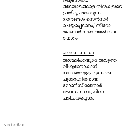
ക്രൈസ്തവ
അടയാളങ്ങളെ തിന്മകളുടെ
പ്രതിരൂപമാക്കുന്ന
ഗാനങ്ങൾ സെൻസർ
ചെയ്യപ്പെടണം/ സീറോ
മലബാർ സഭാ അൽമായ
ഫോറം
(
GLOBAL CHURCH
അമേരിക്കയുടെ അടുത്ത
വിശുദ്ധനാകാൻ
സാധ്യതയുള്ള ദുലുത്ത്
പുരോഹിതനായ
മോൺസിഞ്ഞോർ
ജോസഫ് ബുഹിനെ
പരിചയപ്പെടാം .
Next article