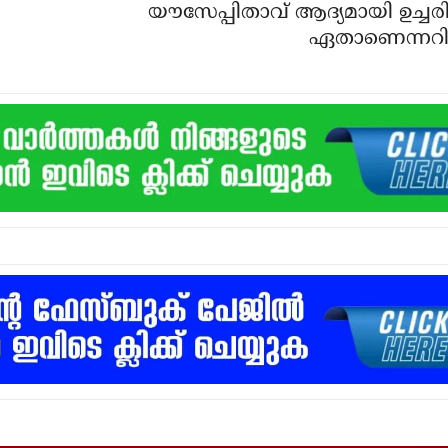
യൗസേപ്പിതാവ് ആദ്യമായി ഉച്ചരിച
ഏതാണെന്നറ