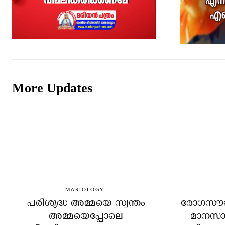
More Updates
MARIOLOGY
പരിശുദ്ധ അമ്മയെ സ്വന്തം
രോഗസൗഖ്
അമ്മയെപ്പോലെ
മാനസാന