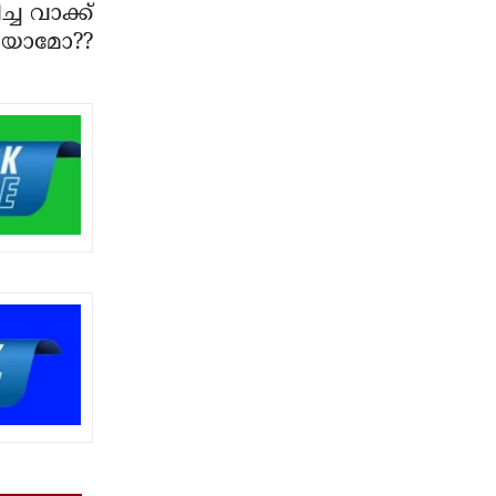
്ച വാക്ക്
ിയാമോ??