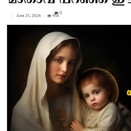
മാതാവ് പറഞ്ഞ ഈ 
0
June 25, 2026
456