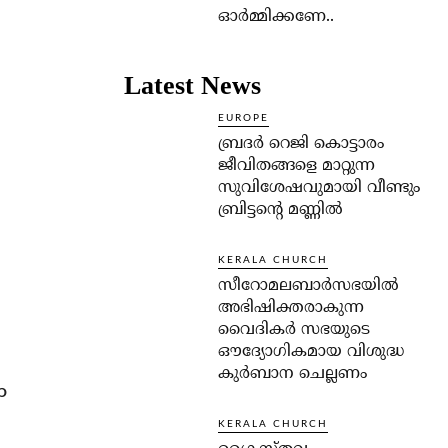
ഓര്‍മ്മിക്കണേ..
Latest News
EUROPE
ബ്രദർ റെജി കൊട്ടാരം
ജീവിതങ്ങളെ മാറ്റുന്ന
സുവിശേഷവുമായി വീണ്ടും
ബ്രിട്ടന്റെ മണ്ണിൽ
KERALA CHURCH
സീറോമലബാർസഭയിൽ
അഭിഷിക്തരാകുന്ന
വൈദികർ സഭയുടെ
ഔദ്യോഗികമായ വിശുദ്ധ
കുർബാന ചെല്ലണം
ം
KERALA CHURCH