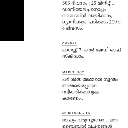
365 ദിവസം : 25 മിനിറ്റ്…
ഡാനിയേലച്ചനൊപ്പം
ബൈബിൾ വായിക്കാം,
ധ്യാനിക്കാം, പഠിക്കാം 219-ാ
o ദിവസം.
AUGUST
ഓഗസ്റ്റ് 7- ഔര്‍ ലേഡി ഓഫ്
സ്‌കിഡാം.
MARIOLOGY
പരിശുദ്ധ അമ്മയെ സ്വന്തം
അമ്മയെപ്പോലെ
സ്വീകരിക്കാനുള്ള
കാരണം..
SPIRITUAL LIFE
ദേഷ്യം വരുന്നുണ്ടോ… ഈ
ബൈബിള്‍ വചനങ്ങള്‍