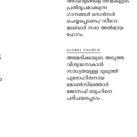
അടയാളങ്ങളെ തിന്മകളുടെ
പ്രതിരൂപമാക്കുന്ന
ഗാനങ്ങൾ സെൻസർ
ചെയ്യപ്പെടണം/ സീറോ
മലബാർ സഭാ അൽമായ
ഫോറം
GLOBAL CHURCH
ു
അമേരിക്കയുടെ അടുത്ത
വിശുദ്ധനാകാൻ
സാധ്യതയുള്ള ദുലുത്ത്
ം
പുരോഹിതനായ
മോൺസിഞ്ഞോർ
ജോസഫ് ബുഹിനെ
പരിചയപ്പെടാം .