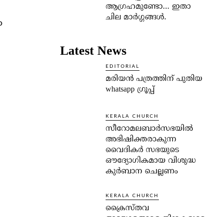
ആഗ്രഹമുണ്ടോ… ഇതാ
ചില മാര്‍ഗ്ഗങ്ങള്‍.
ം
Latest News
EDITORIAL
മരിയൻ പത്രത്തിന് പുതിയ
whatsapp ഗ്രൂപ്പ്
KERALA CHURCH
സീറോമലബാർസഭയിൽ
അഭിഷിക്തരാകുന്ന
വൈദികർ സഭയുടെ
ഔദ്യോഗികമായ വിശുദ്ധ
കുർബാന ചെല്ലണം
KERALA CHURCH
ക്രൈസ്തവ