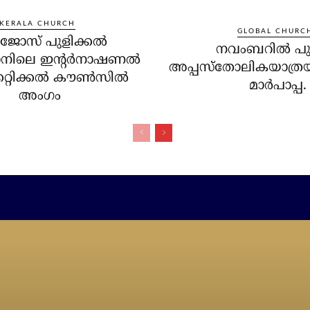
KERALA CHURCH
GLOBAL CHURC
‍ ജോസ് പുളിക്കല്‍
നവംബറില്‍ പ
ാനിലെ ഇന്റര്‍നാഷണല്‍
അപ്പസ്‌തോലികയാത്രയ്
േറ്റിക്കല്‍ കൗണ്‍സില്‍
മാര്‍പാപ്പ.
അംഗം