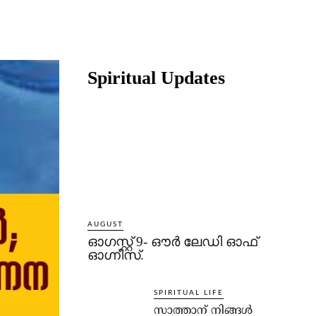
Share
Spiritual Updates
AUGUST
ഓഗസ്റ്റ് 9- ഔര്‍ ലേഡി ഓഫ്
ഓഗ്നീസ്.
SPIRITUAL LIFE
സാത്താന് നിങ്ങള്‍