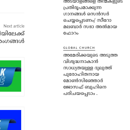
അടയാളങ്ങളെ തിന്മകളുടെ
പ്രതിരൂപമാക്കുന്ന
ഗാനങ്ങൾ സെൻസർ
ചെയ്യപ്പെടണം/ സീറോ
മലബാർ സഭാ അൽമായ
Next article
യിലേക്ക്
ഫോറം
ംഗങ്ങള്‍
GLOBAL CHURCH
അമേരിക്കയുടെ അടുത്ത
വിശുദ്ധനാകാൻ
സാധ്യതയുള്ള ദുലുത്ത്
പുരോഹിതനായ
മോൺസിഞ്ഞോർ
ജോസഫ് ബുഹിനെ
പരിചയപ്പെടാം .