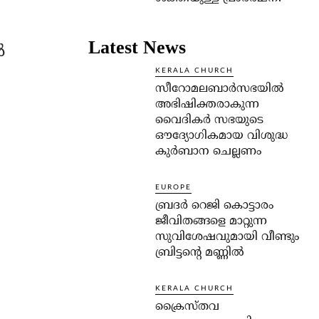
Latest News
‍
KERALA CHURCH
സീറോമലബാർസഭയിൽ
അഭിഷിക്തരാകുന്ന
വൈദികർ സഭയുടെ
ഔദ്യോഗികമായ വിശുദ്ധ
കുർബാന ചെല്ലണം
EUROPE
ബ്രദർ റെജി കൊട്ടാരം
ജീവിതങ്ങളെ മാറ്റുന്ന
സുവിശേഷവുമായി വീണ്ടും
ബ്രിട്ടന്റെ മണ്ണിൽ
KERALA CHURCH
ക്രൈസ്തവ