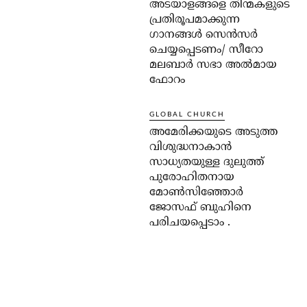
അടയാളങ്ങളെ തിന്മകളുടെ
പ്രതിരൂപമാക്കുന്ന
ഗാനങ്ങൾ സെൻസർ
ചെയ്യപ്പെടണം/ സീറോ
മലബാർ സഭാ അൽമായ
ഫോറം
GLOBAL CHURCH
അമേരിക്കയുടെ അടുത്ത
വിശുദ്ധനാകാൻ
സാധ്യതയുള്ള ദുലുത്ത്
പുരോഹിതനായ
മോൺസിഞ്ഞോർ
ജോസഫ് ബുഹിനെ
പരിചയപ്പെടാം .