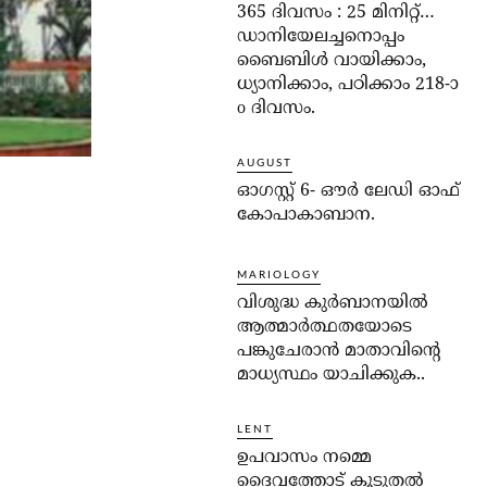
365 ദിവസം : 25 മിനിറ്റ്…
ഡാനിയേലച്ചനൊപ്പം
ബൈബിൾ വായിക്കാം,
ധ്യാനിക്കാം, പഠിക്കാം 218-ാ
o ദിവസം.
AUGUST
ഓഗസ്റ്റ് 6- ഔര്‍ ലേഡി ഓഫ്
കോപാകാബാന.
MARIOLOGY
വിശുദ്ധ കുര്‍ബാനയില്‍
ആത്മാര്‍ത്ഥതയോടെ
പങ്കുചേരാന്‍ മാതാവിന്റെ
മാധ്യസ്ഥം യാചിക്കുക..
LENT
ഉപവാസം നമ്മെ
ദൈവത്തോട് കൂടുതല്‍