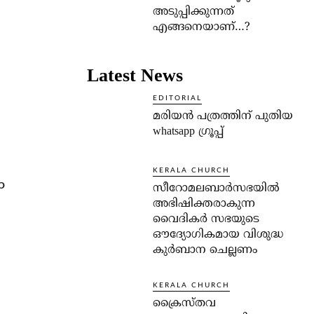
അടുപ്പിക്കുന്നത്
എങ്ങനെയാണ്…?
Latest News
EDITORIAL
മരിയൻ പത്രത്തിന് പുതിയ
whatsapp ഗ്രൂപ്പ്
KERALA CHURCH
ം
സീറോമലബാർസഭയിൽ
അഭിഷിക്തരാകുന്ന
വൈദികർ സഭയുടെ
ഔദ്യോഗികമായ വിശുദ്ധ
കുർബാന ചെല്ലണം
KERALA CHURCH
ക്രൈസ്തവ