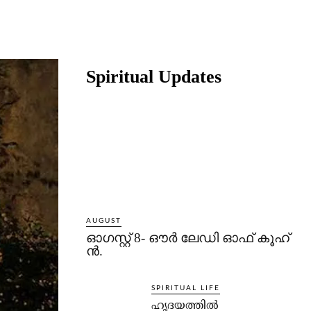
Share
Spiritual Updates
AUGUST
ഓഗസ്റ്റ് 8- ഔര്‍ ലേഡി ഓഫ് കൂഹ്
ന്‍.
SPIRITUAL LIFE
ഹൃദയത്തില്‍