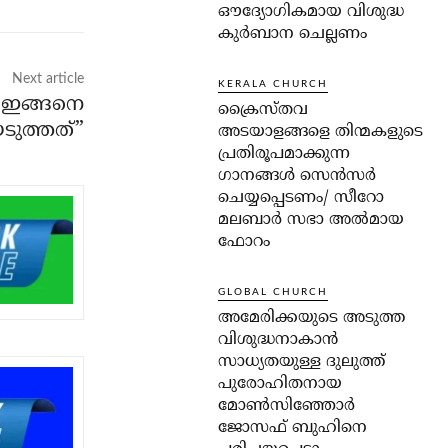
ഔദ്യോഗികമായ വിശുദ്ധ
കുർബാന ചെല്ലണം
Next article
KERALA CHURCH
 ഇങ്ങനെ
ക്രൈസ്തവ
െടുത്തത്”
അടയാളങ്ങളെ തിന്മകളുടെ
പ്രതിരൂപമാക്കുന്ന
ഗാനങ്ങൾ സെൻസർ
ചെയ്യപ്പെടണം/ സീറോ
മലബാർ സഭാ അൽമായ
ഫോറം
GLOBAL CHURCH
അമേരിക്കയുടെ അടുത്ത
വിശുദ്ധനാകാൻ
സാധ്യതയുള്ള ദുലുത്ത്
പുരോഹിതനായ
മോൺസിഞ്ഞോർ
ജോസഫ് ബുഹിനെ