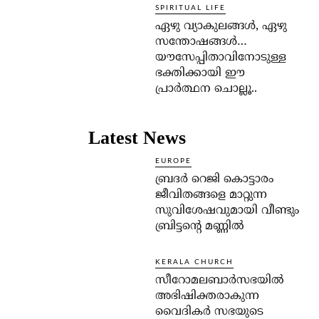
SPIRITUAL LIFE
ഏഴു വ്യാകുലങ്ങള്‍, ഏഴു
സന്തോഷങ്ങള്‍…
യൗസേപ്പിതാവിനോടുള്ള
ഭക്തിക്കായി ഈ
പ്രാര്‍ത്ഥന ചൊല്ലൂ..
Latest News
EUROPE
ബ്രദർ റെജി കൊട്ടാരം
ജീവിതങ്ങളെ മാറ്റുന്ന
സുവിശേഷവുമായി വീണ്ടും
ബ്രിട്ടന്റെ മണ്ണിൽ
KERALA CHURCH
സീറോമലബാർസഭയിൽ
അഭിഷിക്തരാകുന്ന
വൈദികർ സഭയുടെ