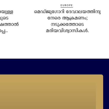
EUROPE
ായുള്ള
മെഡ്ജുഗോറി ദേവാലയത്തിനു
മുടെ
നേരെ ആക്രമണം;
ത്താല്‍
നടുക്കത്തോടെ
്പ..
മരിയവിശ്വാസികള്‍.