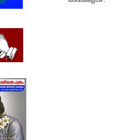
പരിചയപ്പെടാം .