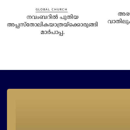
GLOBAL CHURCH
അഭയാ
നവംബറില്‍ പുതിയ
വാതിലുക
അപ്പസ്‌തോലികയാത്രയ്‌ക്കൊരുങ്ങി
മാര്‍പാപ്പ.