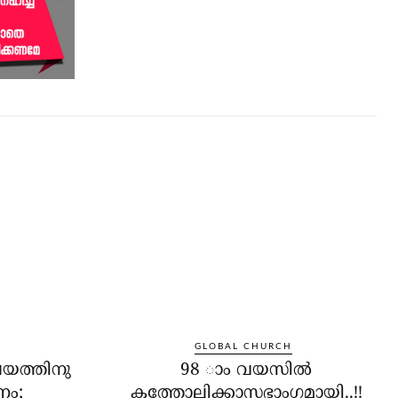
GLOBAL CHURCH
യത്തിനു
98 ാം വയസില്‍
ണം;
കത്തോലിക്കാസഭാംഗമായി..!!