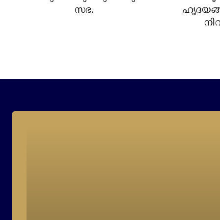
സഭ.
ഹൃദയങ്
നിറ