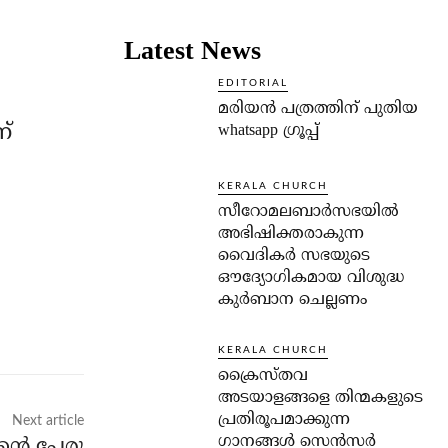
Latest News
EDITORIAL
മരിയൻ പത്രത്തിന് പുതിയ
ണ്
whatsapp ഗ്രൂപ്പ്
KERALA CHURCH
സീറോമലബാർസഭയിൽ
അഭിഷിക്തരാകുന്ന
വൈദികർ സഭയുടെ
ഔദ്യോഗികമായ വിശുദ്ധ
കുർബാന ചെല്ലണം
KERALA CHURCH
ക്രൈസ്തവ
അടയാളങ്ങളെ തിന്മകളുടെ
പ്രതിരൂപമാക്കുന്ന
Next article
ഗാനങ്ങൾ സെൻസർ
്റെ പേരു