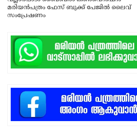
മരിയന്‍പത്രം ഫേസ് ബുക്ക് പേജില്‍ ലൈവ്
സംപ്രേഷണം