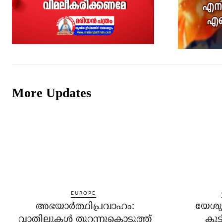
More Updates
EUROPE
അഭയാര്‍ത്ഥിപ്രവാഹം:
യേശുക
വാതിലുകള്‍ തുറന്നുകൊടുത്ത്
കൂട