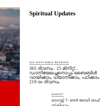
Share
Spiritual Updates
365 DAYS BIBLE READING
365 ദിവസം : 25 മിനിറ്റ്…
ഡാനിയേലച്ചനൊപ്പം ബൈബിൾ
വായിക്കാം, ധ്യാനിക്കാം, പഠിക്കാം
219-ാo ദിവസം.
AUGUST
ഓഗസ്റ്റ് 7- ഔര്‍ ലേഡി ഓഫ്
സ്‌കിഡാം.