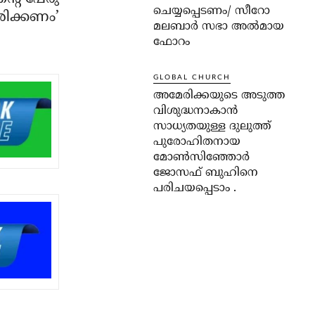
ചെയ്യപ്പെടണം/ സീറോ
രിക്കണം’
മലബാർ സഭാ അൽമായ
ഫോറം
GLOBAL CHURCH
അമേരിക്കയുടെ അടുത്ത
വിശുദ്ധനാകാൻ
സാധ്യതയുള്ള ദുലുത്ത്
പുരോഹിതനായ
മോൺസിഞ്ഞോർ
ജോസഫ് ബുഹിനെ
പരിചയപ്പെടാം .